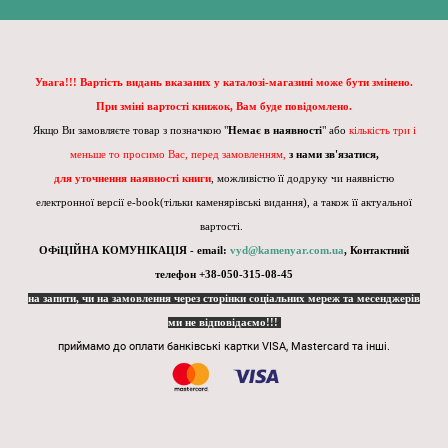
Увага!!! Вартість видань вказаних у каталозі-магазині може бути змінено.
При зміні вартості книжок, Вам буде повідомлено.
Якщо Ви замовляєте товар з позначкою "
Немає в наявності
" або
кількість три і
меньше то просимо Вас, перед замовленням,
з нами зв'язатися,
для уточнення наявності книги
, можливістю її додруку чи наявністю
електронної версії e-book(тільки каменярівські видання), а також її актуальної
вартості.
ОФіЦІЙНА КОМУНІКАЦІЯ - email:
vyd@kamenyar.com.ua
,
Контактний
телефон +38-050-315-08-45
на запити, чи на замовлення через сторінки соціальних мереж та месенджерів
ми не відповідаємо!!!
приймамо до оплати банківські картки VISA, Mastercard та інші.