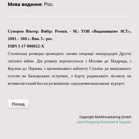
Мова видання
:
Рос.
Суворов Віктор. Вибір: Роман. - М.: ТОВ «Видавництво АСТ»,
2001. - 368 с. Вип. 5.- рос.
ISBN 5-17-006022-Х
Сталінська розвідка проводить таємні операції напередодні Другої
світової війни. Дія роману переноситься з Москви до Мадрида, з
Берліна до Парижа, з кремлівського кабінету Сталіна до вишуканого
готелю на Балеарських островах, з борту радянського лісовозу на
великосвітський бал на розкішному середземноморському курорті.
Copyright MAXXmarketing GmbH
JoomShopping Download & Support