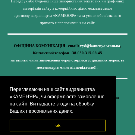
Передрук або будь-яке інше використання текстових чи графічних
матеріалів сайту в комерційних цілях можливе лише
з дозволу видавництва «КАМЕНЯР» та за умови обов’язкового
прямого гіперпосилання на сайт.
ОФіЦІЙНА КОМУНІКАЦІЯ - email:
vyd@kamenyar.com.ua
,
Контактний телефон +38-050-315-08-45
на запити, чи на замовлення через сторінки соціальних мереж та
месенджерів ми не відповідаємо!!!
Переглядаючи наш сайт видавництва
Кожне наше видання - це внесок у спротив,
«КАМЕНЯР», чи оформлюєте замовлення
у збереження ідентичності та неминучу перемогу України
на сайті, Ви надаєте згоду на обробку
(видавництво «КАМЕНЯР»)
Ваших персональних даних.
ok