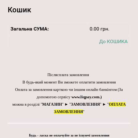
Кошик
Загальна СУМА:
0.00 грн.
До КОШИКА
Післясплата замовлення
В будь-який момент Ви зможете оплатити замовлення
Оплата за замовлення карткою чи іншим онлайн банкінгом
(За
допомогою сервісу
www.liqpay.com
.)
можна в розділі "
МАГАЗИН
" ► "
ЗАМОВЛЕННЯ
" ► "
ОПЛАТА
ЗАМОВЛЕННЯ
"
Будь - ласка не оплачуйте за не існуючі замовлення