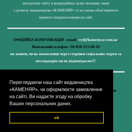
матеріалів сайту в комерційних цілях можливе лише
з дозволу видавництва «КАМЕНЯР» та за умови обов’язкового
прямого гіперпосилання на сайт.
ОФіЦІЙНА КОМУНІКАЦІЯ - email:
vyd@kamenyar.com.ua
,
Контактний телефон +38-050-315-08-45
на запити, чи на замовлення через сторінки соціальних мереж та
месенджерів ми не відповідаємо!!!
Переглядаючи наш сайт видавництва
Кожне наше видання - це внесок у спротив,
«КАМЕНЯР», чи оформлюєте замовлення
у збереження ідентичності та неминучу перемогу України
на сайті, Ви надаєте згоду на обробку
(видавництво «КАМЕНЯР»)
Ваших персональних даних.
ok