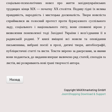
соціально-психологічних новел про життя західноукраїнських
трудящих кінця XIX — початку XX століття. Подиву гідні їх велика
правдивість, народність і мистецька досконалість. Твори новеліста
сприймалися як голосний протест проти буржуазного суспільного
ладу, соціального і національного гніту, вони сповнені вірою у
визволення поневоленої тоді Західної України і возз’єднання її в
радянській родині. У книзі вміщені всі новели та оповідання
письменника, вибрані поезії в прозі, дитячі твори, автобіографії,
публіцистичні статті та листи. Тексти звірено за джерелами, за якими
вони подаються, до видання вперше включено ряд статей, спогадів га
листів, які розкривають нові грані творчості автора.
Copyright MAXXmarketing GmbH
JoomShopping Download & Support