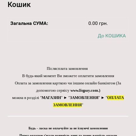
Кошик
Загальна СУМА:
0.00 грн.
До КОШИКА
Післясплата замовлення
В будь-який момент Ви зможете оплатити замовлення
Оплата за замовлення карткою чи іншим онлайн банкінгом
(За
допомогою сервісу
www.liqpay.com
.)
можна в розділі "
МАГАЗИН
" ► "
ЗАМОВЛЕННЯ
" ► "
ОПЛАТА
ЗАМОВЛЕННЯ
"
Будь - ласка не оплачуйте за не існуючі замовлення
Перед оплатою з'ясуте наявність книг та точну вартість оплати