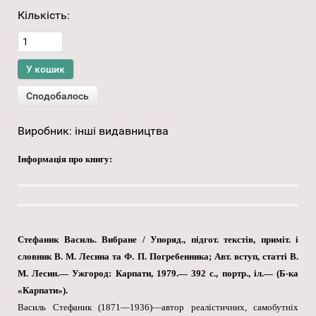
Кількість:
Виробник:
інші видавництва
Інформація про книгу:
Стефаник Василь. Вибране / Упоряд., підгот. текстів, приміт. і
словник В. М. Лесина та Ф. П. Погребенника; Авт. вступ, статті В.
М. Лесин.— Ужгород: Карпати, 1979.— 392 с., портр., іл.— (Б-ка
«Карпати»).
Василь Стефаник (1871—1936)—автор реалістичних, самобутніх