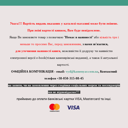
Увага!!! Вартість видань вказаних у каталозі-магазині може бути змінено.
При зміні вартості книжок, Вам буде повідомлено.
Якщо Ви замовляєте товар з позначкою "
Немає в наявності
" або
кількість три і
меньше то просимо Вас, перед замовленням,
з нами зв'язатися,
для уточнення наявності книги
, можливістю її додруку чи наявністю
електронної версії e-book(тільки каменярівські видання), а також її актуальної
вартості.
ОФіЦІЙНА КОМУНІКАЦІЯ - email:
vyd@kamenyar.com.ua
,
Контактний
телефон +38-050-315-08-45
на запити, чи на замовлення через сторінки соціальних мереж та месенджерів
ми не відповідаємо!!!
приймамо до оплати банківські картки VISA, Mastercard та інші.