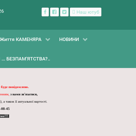
26
Наш ютуб
Життя КАМЕНЯРА
НОВИНИ
... БЕЗПАМ’ЯТСТВА?..
 буде повідомлено.
ленням,
з нами зв'язатися,
, а також її актуальної вартості.
-08-45
ємо!!!