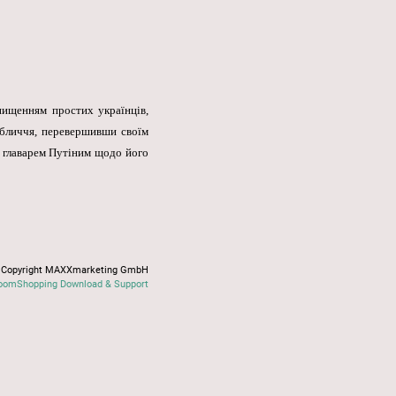
нищенням простих українців,
обличчя, перевершивши своїм
її главарем Путіним щодо його
Copyright MAXXmarketing GmbH
oomShopping Download & Support