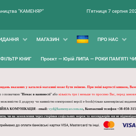
ництва "КАМЕНЯР"
П'ятниця 7 серпня 20
ИДАННЯ
МАГАЗИН
ПРО НАС
ФІЛЬТР КНИГ
Проєкт — Юрій ЛИПА — РОКИ ПАМ'ЯТІ ЧИ 
 видань вказаних у каталозі-магазині може бути змінено. При зміні вартості книжок, Вам
 з позначкою "
Немає в наявності
" або
кількість три і меньше то просимо Вас, перед замов
, можливістю її додруку чи наявністю електронної версії e-book(тільки каменярівські видання)
ІЙНА КОМУНІКАЦІЯ - email:
vyd@kamenyar.com.ua
,
Контактний телефон +38-050-315
пити, чи на замовлення через сторінки соціальних мереж та месенджерів ми не відповіда
приймамо до оплати банківські картки VISA, Mastercard та інші.