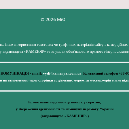
© 2026 MiG
яке інше використання текстових чи графічних матеріалів сайту в комерційних
лу видавництва «КАМЕНЯР» та за умови обов’язкового прямого гіперпосилання 
КОМУНІКАЦІЯ - email:
vyd@kamenyar.com.ua
,
Контактний телефон +38-0
чи на замовлення через сторінки соціальних мереж та месенджерів ми не від
Кожне наше видання - це внесок у спротив,
у збереження ідентичності та неминучу перемогу України
(видавництво «КАМЕНЯР»)