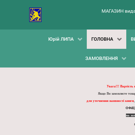
МАГАЗИН вида
Юрій ЛИПА
ГОЛОВНА
В
ЗАМОВЛЕННЯ
Увага!!! Вартість
Якщо Ви замовляєте товар
для уточнення наявності книги
ОФіЦ
на за