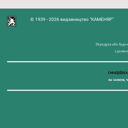
© 1939 - 2026 видавництво "КАМЕНЯР"
Передрук або будь-
з дозво
ОФіЦІЙНА 
на запити, 