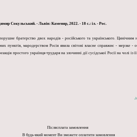
р Сокульський. - Львів: Каменяр, 2022. - 18 с.: іл. - Рос.
порушне братерство двох народів - російського та українського. Цинічним 
их пунктів, мародерством Росія явила світові власне справжнє - мерзке - 
акція простого українця-трударя на злочинні дії сусідської Росії на чолі із 
J
Післясплата замовлення
В будь-який момент Ви зможете оплатити замовлення