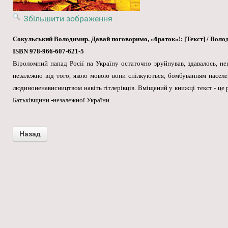
Збільшити зображення
Сокульський Володимир. Давай поговоримо, «браток»!: [Текст] / Володими
ISBN 978-966-607-621-5
Віроломний напад Росії на Україну остаточно зруйнував, здавалось, не
незалежно від того, якою мовою вони спілкуються, бомбуванням населен
людиноненависництвом навіть гітлерівців. Вміщений у книжці текст - це ре
Батьківщини -незалежної України.