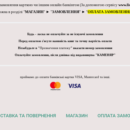
 замовлення карткою чи іншим онлайн банкінгом
(За допомогою сервісу
www.li
ожна в розділі "
МАГАЗИН
" ► "
ЗАМОВЛЕННЯ
" ► "
ОПЛАТА ЗАМОВЛЕНН
Будь - ласка не оплачуйте за не існуючі замовлення
Перед оплатою з'ясуте наявність книг та точну вартість оплати
Незабудьте в "
Призначення платежу
" вказати номер замовлення
Оплачуйте замовлення, після дзвінка від видавництва "КАМЕНЯР"
приймамо до оплати банківські картки VISA, Mastercard та інші.
СТАВКА ТА ПОВЕРНЕННЯ
МАГАЗИН
ОПЛАТА ЗАМ