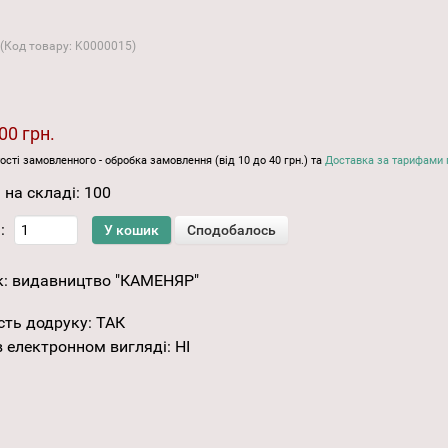
(Код товару:
K0000015
)
00 грн.
ості замовленного - обробка замовлення (від 10 до 40 грн.) та
Доставка за тарифами 
 на складі:
100
:
к:
видавництво "КАМЕНЯР"
сть додруку
:
ТАК
 електронном вигляді
:
НІ