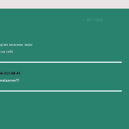
До гори
 цілях можливе лише
на сайт.
50-315-08-45
повідаємо!!!