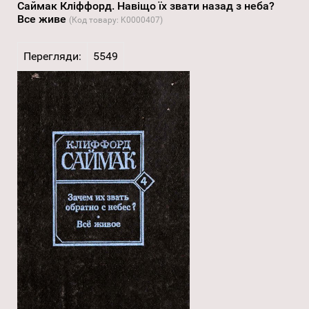
Саймак Кліффорд. Навіщо їх звати назад з неба?
Все живе
(Код товару:
K0000407
)
Перегляди:
5549