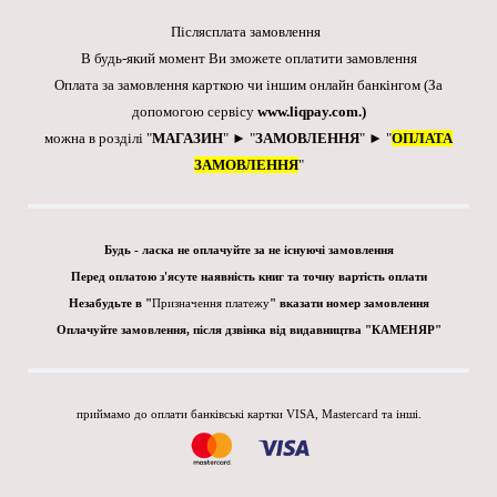
Післясплата замовлення
В будь-який момент Ви зможете оплатити замовлення
Оплата за замовлення карткою чи іншим онлайн банкінгом
(За
допомогою сервісу
www.liqpay.com
.)
можна в розділі "
МАГАЗИН
" ► "
ЗАМОВЛЕННЯ
" ► "
ОПЛАТА
ЗАМОВЛЕННЯ
"
Будь - ласка не оплачуйте за не існуючі замовлення
Перед оплатою з'ясуте наявність книг та точну вартість оплати
Незабудьте в "
Призначення платежу
" вказати номер замовлення
Оплачуйте замовлення, після дзвінка від видавництва "КАМЕНЯР"
приймамо до оплати банківські картки VISA, Mastercard та інші.