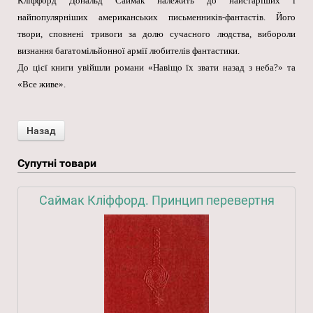
Кліффорд Дональд Саймак належить до найстаріших і
найпопулярніших американських письменників-фантастів. Його
твори, сповнені тривоги за долю сучасного людства, вибороли
визнання багатомільйонної армії любителів фантастики.
До цієї книги увійшли романи «Навіщо їх звати назад з неба?» та
«Все живе».
Супутні товари
Саймак Кліффорд. Принцип перевертня