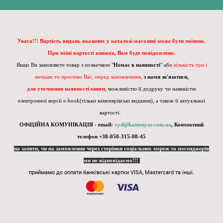
Увага!!! Вартість видань вказаних у каталозі-магазині може бути змінено.
При зміні вартості книжок, Вам буде повідомлено.
Якщо Ви замовляєте товар з позначкою "
Немає в наявності
" або
кількість три і
меньше то просимо Вас, перед замовленням,
з нами зв'язатися,
для уточнення наявності книги
, можливістю її додруку чи наявністю
електронної версії e-book(тільки каменярівські видання), а також її актуальної
вартості.
ОФіЦІЙНА КОМУНІКАЦІЯ - email:
vyd@kamenyar.com.ua
,
Контактний
телефон +38-050-315-08-45
на запити, чи на замовлення через сторінки соціальних мереж та месенджерів
ми не відповідаємо!!!
приймамо до оплати банківські картки VISA, Mastercard та інші.