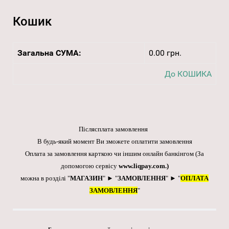
Кошик
Загальна СУМА:
0.00 грн.
До КОШИКА
Післясплата замовлення
В будь-який момент Ви зможете оплатити замовлення
Оплата за замовлення карткою чи іншим онлайн банкінгом
(За
допомогою сервісу
www.liqpay.com
.)
можна в розділі "
МАГАЗИН
" ► "
ЗАМОВЛЕННЯ
" ► "
ОПЛАТА
ЗАМОВЛЕННЯ
"