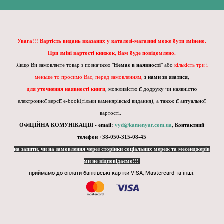
Увага!!! Вартість видань вказаних у каталозі-магазині може бути змінено.
При зміні вартості книжок, Вам буде повідомлено.
Якщо Ви замовляєте товар з позначкою "
Немає в наявності
" або
кількість три і
меньше то просимо Вас, перед замовленням,
з нами зв'язатися,
для уточнення наявності книги
, можливістю її додруку чи наявністю
електронної версії e-book(тільки каменярівські видання), а також її актуальної
вартості.
ОФіЦІЙНА КОМУНІКАЦІЯ - email:
vyd@kamenyar.com.ua
,
Контактний
телефон +38-050-315-08-45
на запити, чи на замовлення через сторінки соціальних мереж та месенджерів
ми не відповідаємо!!!
приймамо до оплати банківські картки VISA, Mastercard та інші.