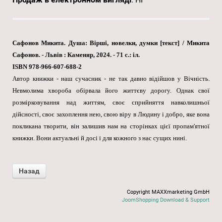
Сафонов Микита. Душа: Вірші, новелки, думки [текст] / Микита
Сафонов. - Львів : Каменяр, 2024. - 71 с.: іл.
ISBN 978-966-607-688-2
Автор книжки - наш сучасник - не так давно відійшов у Вічність.
Невмолима хвороба обірвала його життєву дорогу. Однак свої
розмірковування над життям, своє сприйняття навколишньої
дійсності, своє захоплення нею, свою віру в Людину і добро, яке вона
покликана творити, він залишив нам на сторінках цієї пропам'ятної
книжки. Вони актуальні й досі і для кожного з нас сущих нині.
Copyright MAXXmarketing GmbH
JoomShopping Download & Support