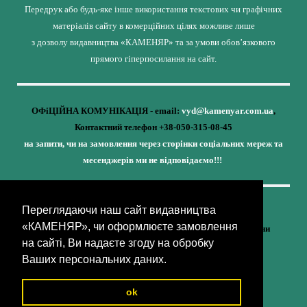
Передрук або будь-яке інше використання текстових чи графічних
матеріалів сайту в комерційних цілях можливе лише
з дозволу видавництва «КАМЕНЯР» та за умови обов’язкового
прямого гіперпосилання на сайт.
ОФіЦІЙНА КОМУНІКАЦІЯ - email:
vyd@kamenyar.com.ua
,
Контактний телефон +38-050-315-08-45
на запити, чи на замовлення через сторінки соціальних мереж та
месенджерів ми не відповідаємо!!!
Переглядаючи наш сайт видавництва
Кожне наше видання - це внесок у спротив,
«КАМЕНЯР», чи оформлюєте замовлення
у збереження ідентичності та неминучу перемогу України
на сайті, Ви надаєте згоду на обробку
(видавництво «КАМЕНЯР»)
Ваших персональних даних.
ok