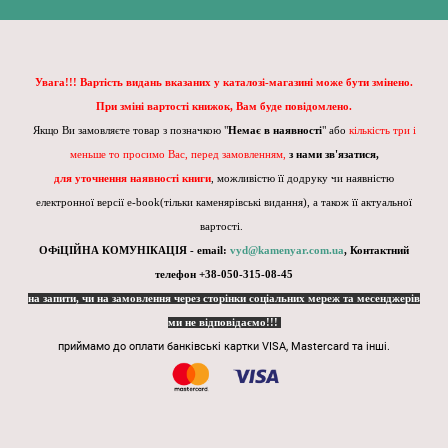
Увага!!! Вартість видань вказаних у каталозі-магазині може бути змінено.
При зміні вартості книжок, Вам буде повідомлено.
Якщо Ви замовляєте товар з позначкою "
Немає в наявності
" або
кількість три і
меньше то просимо Вас, перед замовленням,
з нами зв'язатися,
для уточнення наявності книги
, можливістю її додруку чи наявністю
електронної версії e-book(тільки каменярівські видання), а також її актуальної
вартості.
ОФіЦІЙНА КОМУНІКАЦІЯ - email:
vyd@kamenyar.com.ua
,
Контактний
телефон +38-050-315-08-45
на запити, чи на замовлення через сторінки соціальних мереж та месенджерів
ми не відповідаємо!!!
приймамо до оплати банківські картки VISA, Mastercard та інші.