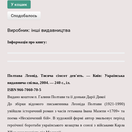
Виробник:
інші видавництва
Інформація про книгу:
Полтава Леонід. Тисяча сімсот дев'ять. — Київ: Українська
видавнича спілка, 2004. — 240 с., іл.
ISBN 966-7060-70-5
Видано коштом п. Галини Полтави та її доньки Дарії Дикої
До збірки відомого письменника Леоніда Полтави (1921-1990)
увійшли історичний роман з часів гетьмана Івана Мазепи «1709» та
поема «Нескінчений бій». В художній формі автор змальовує період
героїчної боротьби українського козацтва в союзі з військами Карла