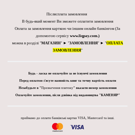
Післясплата замовлення
В будь-який момент Ви зможете оплатити замовлення
Оплата за замовлення карткою чи іншим онлайн банкінгом
(За
допомогою сервісу
www.liqpay.com
.)
можна в розділі "
МАГАЗИН
" ► "
ЗАМОВЛЕННЯ
" ► "
ОПЛАТА
ЗАМОВЛЕННЯ
"
Будь - ласка не оплачуйте за не існуючі замовлення
Перед оплатою з'ясуте наявність книг та точну вартість оплати
Незабудьте в "
Призначення платежу
" вказати номер замовлення
Оплачуйте замовлення, після дзвінка від видавництва "КАМЕНЯР"
приймамо до оплати банківські картки VISA, Mastercard та інші.