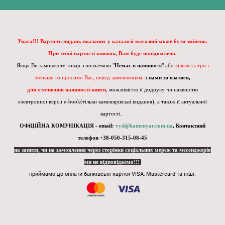
Увага!!! Вартість видань вказаних у каталозі-магазині може бути змінено.
При зміні вартості книжок, Вам буде повідомлено.
Якщо Ви замовляєте товар з позначкою "
Немає в наявності
" або
кількість три і
меньше то просимо Вас, перед замовленням,
з нами зв'язатися,
для уточнення наявності книги
, можливістю її додруку чи наявністю
електронної версії e-book(тільки каменярівські видання), а також її актуальної
вартості.
ОФіЦІЙНА КОМУНІКАЦІЯ - email:
vyd@kamenyar.com.ua
,
Контактний
телефон +38-050-315-08-45
на запити, чи на замовлення через сторінки соціальних мереж та месенджерів
ми не відповідаємо!!!
приймамо до оплати банківські картки VISA, Mastercard та інші.