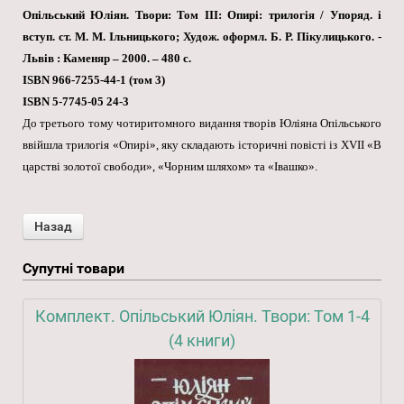
Опільський Юліян. Твори: Том ІІІ: Опирі: трилогія / Упоряд. і
вступ. ст. М. М. Ільницького; Худож. оформл. Б. Р. Пікулицького. -
Львів : Каменяр – 2000. – 480 с.
ISBN 966-7255-44-1 (том 3)
ISBN 5-7745-05 24-3
До третього тому чотиритомного видання творів Юліяна Опільського
ввійшла трилогія «Опирі», яку складають історичні повісті із ХVІІ «В
царстві золотої свободи», «Чорним шляхом» та «Івашко».
Супутні товари
Комплект. Опільський Юліян. Твори: Том 1-4
(4 книги)