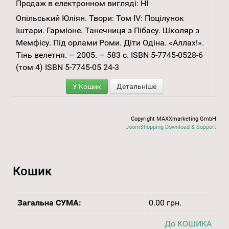
Продаж в електронном вигляді:
НІ
Опільський Юліян. Твори: Том ІV: Поцілунок
Іштари. Гарміоне. Танечниця з Пібасу. Школяр з
Мемфісу. Під орлами Роми. Діти Одіна. «Аллах!».
Тінь велетня. – 2005. – 583 с. ISBN 5-7745-0528-6
(том 4) ISBN 5-7745-05 24-3
У Кошик
Детальніше
Copyright MAXXmarketing GmbH
JoomShopping Download & Support
Кошик
Загальна СУМА:
0.00 грн.
До КОШИКА