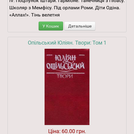
ІV: Поцілунок Іштари. Гарміоне. Танечниця з Пібасу.
Школяр з Мемфісу. Під орлами Роми. Діти Одіна.
«Аллах!». Тінь велетня
У Кошик
Детальніше
Опільський Юліян. Твори: Том 1
Ціна:
60.00 грн.