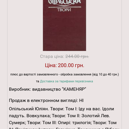
Стара ціна:
244.00 грн.
Ціна:
200.00 грн.
плюс до вартості замовленного - обробка замовлення (від 10 до 40 грн.)
та
Доставка за тарифами перевізника
Виробник:
видавництво "КАМЕНЯР"
Продаж в електронном вигляді:
НІ
Опільський Юліян. Твори: Том І: Іду на вас. Ідоли
падуть. Вовкулака; Твори: Том ІІ: Золотий Лев.
Сумерк; Твори: Том ІІІ: Опирі: трилогія; Твори: Том