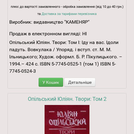
плюс до вартості замовленного - обробка замовлення (від 10 до 40 грн.)
та
Доставка за тарифами перевізника
Виробник:
видавництво "КАМЕНЯР"
Продаж в електронном вигляді:
НІ
Опільський Юліян. Твори: Том І: Іду на вас. Ідоли
падуть. Вовкулака / Упоряд. і вступ. ст. М. М.
Ільницького; Худож. оформл. Б. Р. Пікулицького. –
1994.– 424 с. ISBN 5-7745-0525-1 (том 1) ISBN 5-
7745-0524-3
У Кошик
Детальніше
Опільський Юліян. Твори: Том 2