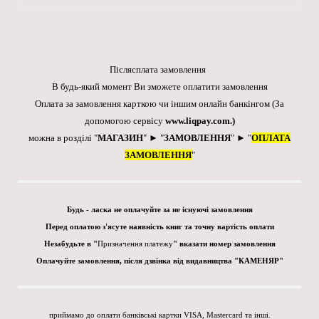
Післясплата замовлення
В будь-який момент Ви зможете оплатити замовлення
Оплата за замовлення карткою чи іншим онлайн банкінгом
(За
допомогою сервісу
www.liqpay.com
.)
можна в розділі "
МАГАЗИН
" ► "
ЗАМОВЛЕННЯ
" ► "
ОПЛАТА
ЗАМОВЛЕННЯ
"
Будь - ласка не оплачуйте за не існуючі замовлення
Перед оплатою з'ясуте наявність книг та точну вартість оплати
Незабудьте в "
Призначення платежу
" вказати номер замовлення
Оплачуйте замовлення, після дзвінка від видавництва "КАМЕНЯР"
приймамо до оплати банківські картки VISA, Mastercard та інші.