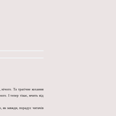
, нічого. Та трагічне кохання
го. І тепер тікає, мчить від
, як завжди, порадує читачів