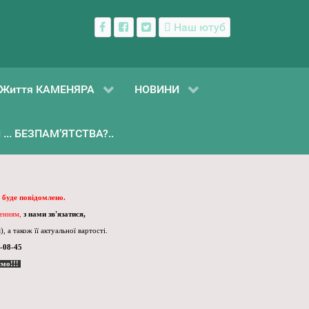
Наш ютуб
Життя КАМЕНЯРА
НОВИНИ
... БЕЗПАМ’ЯТСТВА?..
 буде повідомлено.
ленням,
з нами зв'язатися,
, а також її актуальної вартості.
-08-45
ємо!!!