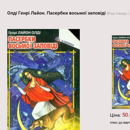
Олді Генрі Лайон. Пасербки восьмої заповіді
(Код товару:
)
50.
Ціна:
плюс до варт