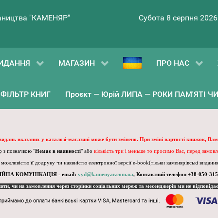
ництва "КАМЕНЯР"
Субота 8 серпня 2026
ИДАННЯ
МАГАЗИН
ПРО НАС
ФІЛЬТР КНИГ
Проєкт — Юрій ЛИПА — РОКИ ПАМ'ЯТІ ЧИ 
 видань вказаних у каталозі-магазині може бути змінено. При зміні вартості книжок, Вам
 з позначкою "
Немає в наявності
" або
кількість три і меньше то просимо Вас, перед замов
, можливістю її додруку чи наявністю електронної версії e-book(тільки каменярівські видання)
ІЙНА КОМУНІКАЦІЯ - email:
vyd@kamenyar.com.ua
,
Контактний телефон +38-050-315
пити, чи на замовлення через сторінки соціальних мереж та месенджерів ми не відповіда
приймамо до оплати банківські картки VISA, Mastercard та інші.