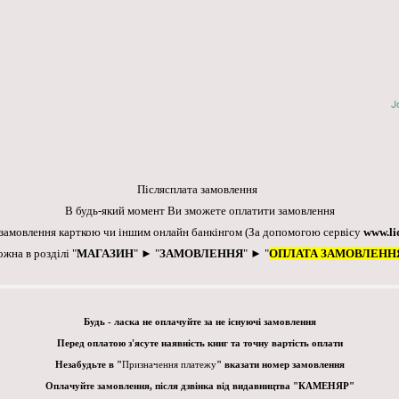
J
Післясплата замовлення
В будь-який момент Ви зможете оплатити замовлення
 замовлення карткою чи іншим онлайн банкінгом
(За допомогою сервісу
www.li
ожна в розділі "
МАГАЗИН
" ► "
ЗАМОВЛЕННЯ
" ► "
ОПЛАТА ЗАМОВЛЕНН
Будь - ласка не оплачуйте за не існуючі замовлення
Перед оплатою з'ясуте наявність книг та точну вартість оплати
Незабудьте в "
Призначення платежу
" вказати номер замовлення
Оплачуйте замовлення, після дзвінка від видавництва "КАМЕНЯР"