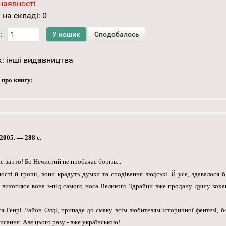
наявності
 на складі:
0
:
к:
інші видавництва
 про книгу:
2005. — 288 с.
е варто! Бо Нечистий не пробачає боргів...
ності й гроші, вони крадуть думки та сподівання людські. Й усе, здавалося б
вихоплює вона з-під самого носа Великого Здрайци вже продану душу кохано
я Генрі Лайон Олді, припаде до смаку всім любителям історичної фентезі, бо
сання. Але цього разу - вже українською!