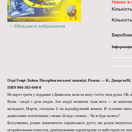
Немає в 
Кількість
Кількість
Збільшити зображення
Виробни
Інформація
Олді Генрі Лайон. Пасербки восьмої заповіді: Роман. — К.: ДжерелаМ, 
ISBN 966-365-040-0
Не варто грати у піддавки з Дияволом, коли на кону стоїть твоя душа. Ой, н
Вони - злодії і діти злодія. Але злодії незвичні. їхня мета — не коштов
молодшої, Марти, спонукає її на відчайдушний вчинок. В останню мить 
дияволових поплічників, і немає їй ніде спокою... Чи ж буде колись?
Безсумнівно, роман знаменитого харківського дуету, які разом іменуютьс
нетривіальним сюжетом, оригінальними характерами та майстерністю напи