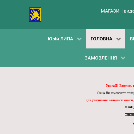
МАГАЗИН вида
Юрій ЛИПА
ГОЛОВНА
В
ЗАМОВЛЕННЯ
Увага!!! Вартість
Якщо Ви замовляєте товар
для уточнення наявності книги
ОФіЦ
на за