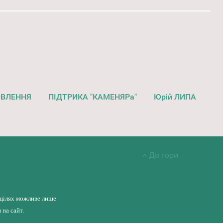
ОВЛЕННЯ
ПІДТРИКА "КАМЕНЯРа"
Юрій ЛИПА
До гори
 цілях можливе лише
на сайт.