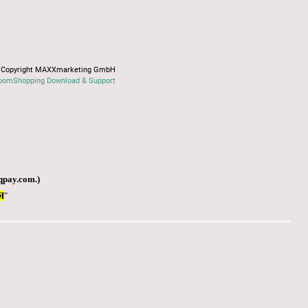
Copyright MAXXmarketing GmbH
oomShopping Download & Support
qpay.com
.)
Я
"