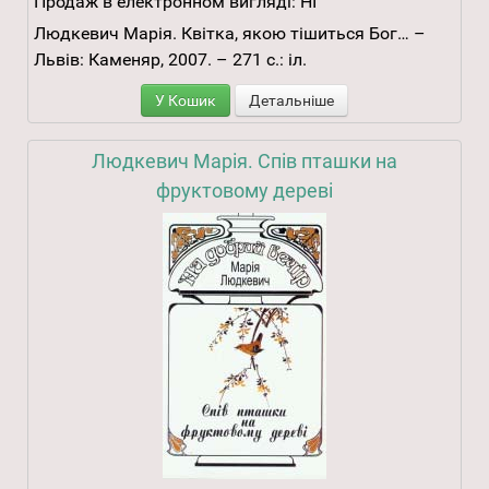
Продаж в електронном вигляді:
НІ
Людкевич Марія. Квітка, якою тішиться Бог… –
Львів: Каменяр, 2007. – 271 с.: іл.
У Кошик
Детальніше
Людкевич Марія. Спів пташки на
фруктовому дереві