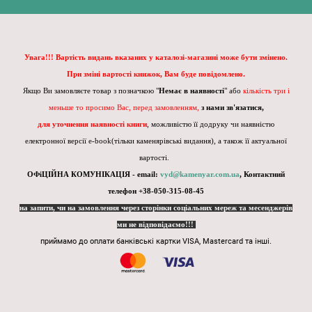
Увага!!! Вартість видань вказаних у каталозі-магазині може бути змінено.
При зміні вартості книжок, Вам буде повідомлено.
Якщо Ви замовляєте товар з позначкою "
Немає в наявності
" або
кількість три і
меньше то просимо Вас, перед замовленням,
з нами зв'язатися,
для уточнення наявності книги
, можливістю її додруку чи наявністю
електронної версії e-book(тільки каменярівські видання), а також її актуальної
вартості.
ОФіЦІЙНА КОМУНІКАЦІЯ - email:
vyd@kamenyar.com.ua
,
Контактний
телефон +38-050-315-08-45
на запити, чи на замовлення через сторінки соціальних мереж та месенджерів
ми не відповідаємо!!!
приймамо до оплати банківські картки VISA, Mastercard та інші.