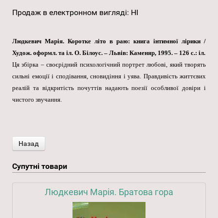
Продаж в електронном вигляді
:
НІ
Людкевич Марія. Коротке літо в раю: книга інтимної лірики /
Худож. оформл. та іл. О. Білоус. – Львів: Каменяр, 1995. – 126 с.: іл.
Ця збірка – своєрідний психологічний портрет любові, який творять
сильні емоції і сподівання, сновидіння і уява. Правдивість життєвих
реалій та відкритість почуттів надають поезії особливої довіри і
чистого звучання.
Супутні товари
Людкевич Марія. Братова гора