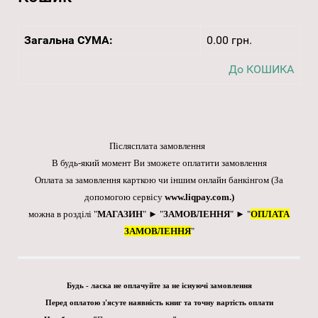
Загальна СУМА:
0.00 грн.
До КОШИКА
Післясплата замовлення
В будь-який момент Ви зможете оплатити замовлення
Оплата за замовлення карткою чи іншим онлайн банкінгом
(За
допомогою сервісу
www.liqpay.com
.)
можна в розділі "
МАГАЗИН
" ► "
ЗАМОВЛЕННЯ
" ► "
ОПЛАТА
ЗАМОВЛЕННЯ
"
Будь - ласка не оплачуйте за не існуючі замовлення
Перед оплатою з'ясуте наявність книг та точну вартість оплати