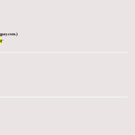
qpay.com
.)
Я
"