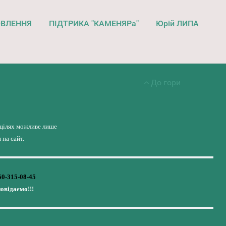
ОВЛЕННЯ
ПІДТРИКА "КАМЕНЯРа"
Юрій ЛИПА
До гори
 цілях можливе лише
на сайт.
50-315-08-45
повідаємо!!!