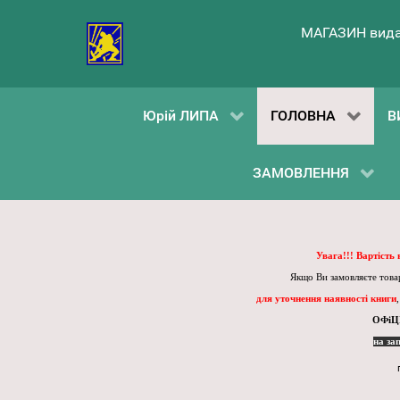
МАГАЗИН вида
Юрій ЛИПА
ГОЛОВНА
В
ЗАМОВЛЕННЯ
Увага!!! Вартість
Якщо Ви замовляєте товар
для уточнення наявності книги
ОФіЦ
на за