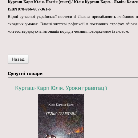
Курташ-Карп Юлія. Поезія [текст] / Юлія Курташ-Карп. - Львів: Каменяр,
ISBN 978-966-607-361-6
Вірші сучасної української поетеси зі Львова приваблюють глибиною п
складних умовах. Власні життєві рефлексії в поетичних строфах збірки 
життєстверджуюча інтонація поряд з чесним поводженням із словом.
Супутні товари
Курташ-Карп Юлія. Уроки гравітації