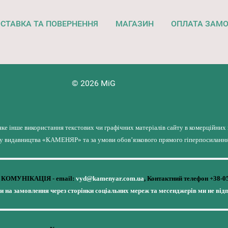
СТАВКА ТА ПОВЕРНЕННЯ
МАГАЗИН
ОПЛАТА ЗАМ
© 2026 MiG
яке інше використання текстових чи графічних матеріалів сайту в комерційних
лу видавництва «КАМЕНЯР» та за умови обов’язкового прямого гіперпосилання 
КОМУНІКАЦІЯ - email:
vyd@kamenyar.com.ua
,
Контактний телефон +38-0
чи на замовлення через сторінки соціальних мереж та месенджерів ми не від