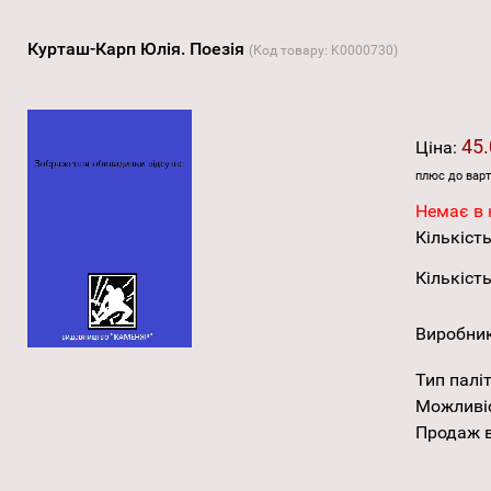
Курташ-Карп Юлія. Поезія
(Код товару:
K0000730
)
45.
Ціна:
плюс до варт
Немає в 
Кількість
Кількість
Виробни
Тип палі
Можливі
Продаж в