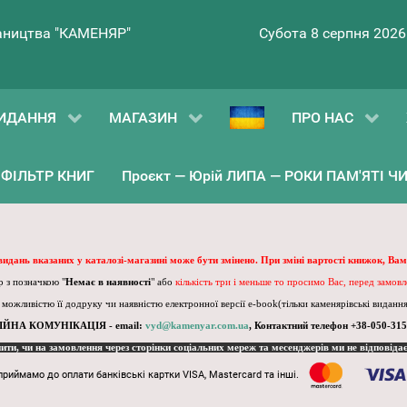
ництва "КАМЕНЯР"
Субота 8 серпня 2026
ИДАННЯ
МАГАЗИН
ПРО НАС
ФІЛЬТР КНИГ
Проєкт — Юрій ЛИПА — РОКИ ПАМ'ЯТІ ЧИ 
 видань вказаних у каталозі-магазині може бути змінено. При зміні вартості книжок, Вам
 з позначкою "
Немає в наявності
" або
кількість три і меньше то просимо Вас, перед замов
, можливістю її додруку чи наявністю електронної версії e-book(тільки каменярівські видання)
ІЙНА КОМУНІКАЦІЯ - email:
vyd@kamenyar.com.ua
,
Контактний телефон +38-050-315
пити, чи на замовлення через сторінки соціальних мереж та месенджерів ми не відповіда
приймамо до оплати банківські картки VISA, Mastercard та інші.