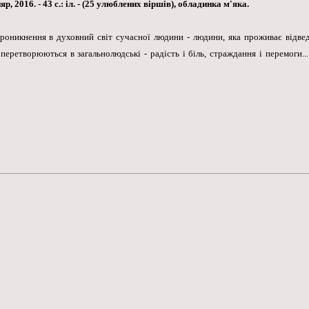
 2016. - 43 с.: іл. - (25 улюблених віршів), обладинка м'яка.
роникнення в духовний світ сучасної людини - людини, яка проживає відве
перетворюються в загальнолюдські - радість і біль, страждання і перемоги..