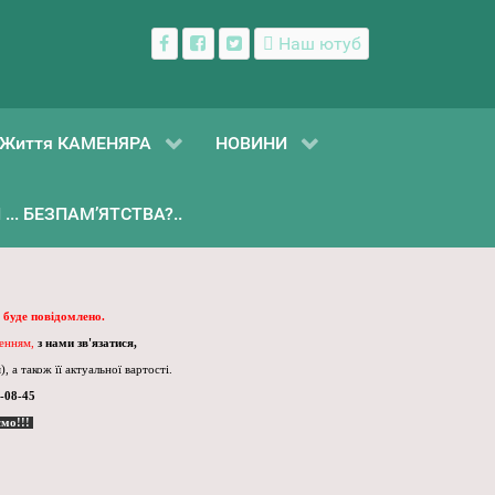
Наш ютуб
Життя КАМЕНЯРА
НОВИНИ
... БЕЗПАМ’ЯТСТВА?..
 буде повідомлено.
ленням,
з нами зв'язатися,
, а також її актуальної вартості.
-08-45
ємо!!!