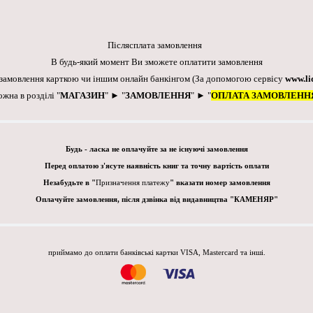
Післясплата замовлення
В будь-який момент Ви зможете оплатити замовлення
 замовлення карткою чи іншим онлайн банкінгом
(За допомогою сервісу
www.li
ожна в розділі "
МАГАЗИН
" ► "
ЗАМОВЛЕННЯ
" ► "
ОПЛАТА ЗАМОВЛЕНН
Будь - ласка не оплачуйте за не існуючі замовлення
Перед оплатою з'ясуте наявність книг та точну вартість оплати
Незабудьте в "
Призначення платежу
" вказати номер замовлення
Оплачуйте замовлення, після дзвінка від видавництва "КАМЕНЯР"
приймамо до оплати банківські картки VISA, Mastercard та інші.