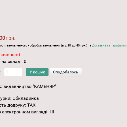
00 грн.
ості замовленного - обробка замовлення (від 10 до 40 грн.) та
Доставка за тарифами 
наявності
 на складі:
0
:
к:
видавництво "КАМЕНЯР"
турки
:
Обкладинка
сть додруку
:
ТАК
 електронном вигляді
:
НІ