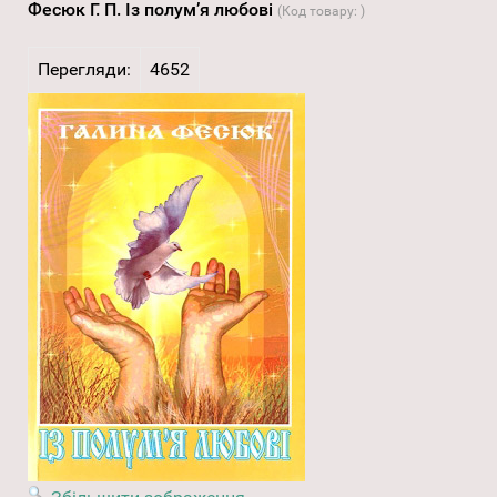
Фесюк Г. П. Із полум’я любові
(Код товару:
)
Перегляди:
4652