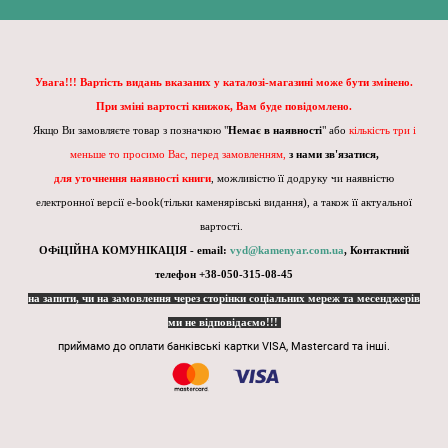
Увага!!! Вартість видань вказаних у каталозі-магазині може бути змінено.
При зміні вартості книжок, Вам буде повідомлено.
Якщо Ви замовляєте товар з позначкою "
Немає в наявності
" або
кількість три і
меньше то просимо Вас, перед замовленням,
з нами зв'язатися,
для уточнення наявності книги
, можливістю її додруку чи наявністю
електронної версії e-book(тільки каменярівські видання), а також її актуальної
вартості.
ОФіЦІЙНА КОМУНІКАЦІЯ - email:
vyd@kamenyar.com.ua
,
Контактний
телефон +38-050-315-08-45
на запити, чи на замовлення через сторінки соціальних мереж та месенджерів
ми не відповідаємо!!!
приймамо до оплати банківські картки VISA, Mastercard та інші.