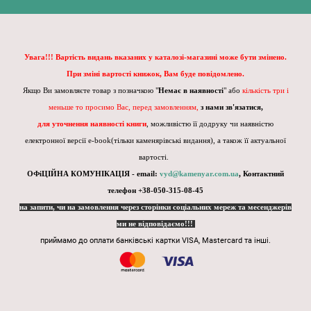
Увага!!! Вартість видань вказаних у каталозі-магазині може бути змінено.
При зміні вартості книжок, Вам буде повідомлено.
Якщо Ви замовляєте товар з позначкою "
Немає в наявності
" або
кількість три і
меньше то просимо Вас, перед замовленням,
з нами зв'язатися,
для уточнення наявності книги
, можливістю її додруку чи наявністю
електронної версії e-book(тільки каменярівські видання), а також її актуальної
вартості.
ОФіЦІЙНА КОМУНІКАЦІЯ - email:
vyd@kamenyar.com.ua
,
Контактний
телефон +38-050-315-08-45
на запити, чи на замовлення через сторінки соціальних мереж та месенджерів
ми не відповідаємо!!!
приймамо до оплати банківські картки VISA, Mastercard та інші.