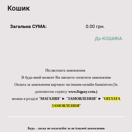
Кошик
Загальна СУМА:
0.00 грн.
До КОШИКА
Післясплата замовлення
В будь-який момент Ви зможете оплатити замовлення
Оплата за замовлення карткою чи іншим онлайн банкінгом
(За
допомогою сервісу
www.liqpay.com
.)
можна в розділі "
МАГАЗИН
" ► "
ЗАМОВЛЕННЯ
" ► "
ОПЛАТА
ЗАМОВЛЕННЯ
"
Будь - ласка не оплачуйте за не існуючі замовлення