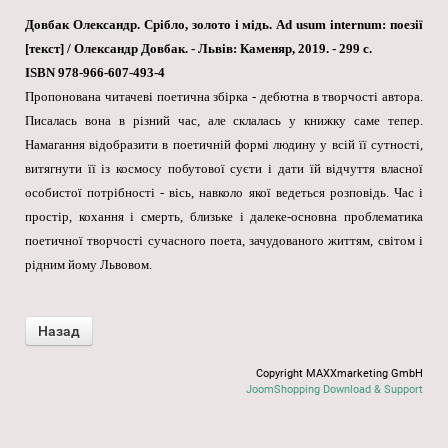
Довбак Олександр. Срібло, золото і мідь. Ad usum internum: поезії
[текст] / Олександр Довбак. - Львів: Каменяр, 2019. - 299 с.
ISBN 978-966-607-493-4
Пропонована читачеві поетична збірка - дебютна в творчості автора.
Писалась вона в різний час, але склалась у книжку саме тепер.
Намагання відобразити в поетичній формі людину у всій її сутності,
витягнути її із космосу побутової суєти і дати їй відчуття власної
особистої потрібності - вісь, навколо якої ведеться розповідь. Час і
простір, кохання і смерть, близьке і далеке-основна проблематика
поетичної творчості сучасного поета, зачудованого життям, світом і
рідним йому Львовом.
Copyright MAXXmarketing GmbH
JoomShopping Download & Support