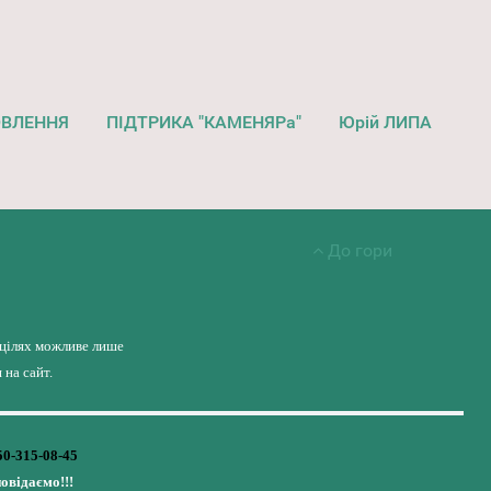
ОВЛЕННЯ
ПІДТРИКА "КАМЕНЯРа"
Юрій ЛИПА
До гори
 цілях можливе лише
на сайт.
50-315-08-45
повідаємо!!!