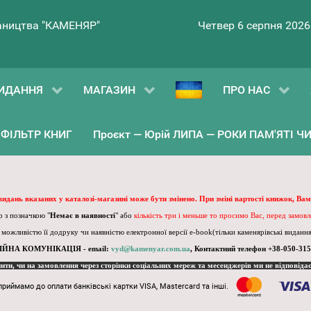
ництва "КАМЕНЯР"
Четвер 6 серпня 2026
ИДАННЯ
МАГАЗИН
ПРО НАС
ФІЛЬТР КНИГ
Проєкт — Юрій ЛИПА — РОКИ ПАМ'ЯТІ ЧИ 
 видань вказаних у каталозі-магазині може бути змінено. При зміні вартості книжок, Вам
 з позначкою "
Немає в наявності
" або
кількість три і меньше то просимо Вас, перед замов
, можливістю її додруку чи наявністю електронної версії e-book(тільки каменярівські видання)
ІЙНА КОМУНІКАЦІЯ - email:
vyd@kamenyar.com.ua
,
Контактний телефон +38-050-315
пити, чи на замовлення через сторінки соціальних мереж та месенджерів ми не відповіда
приймамо до оплати банківські картки VISA, Mastercard та інші.