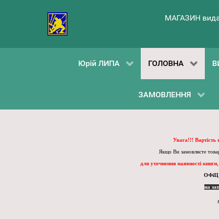
МАГАЗИН вида
Юрій ЛИПА
ГОЛОВНА
В
ЗАМОВЛЕННЯ
Увага!!! Вартість
Якщо Ви замовляєте товар
для уточнення наявності книги
ОФіЦ
на за