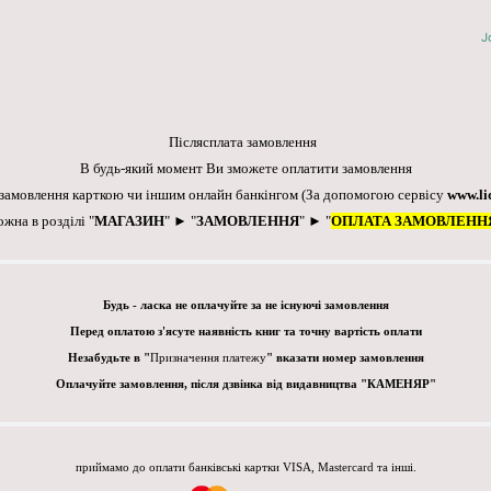
J
Післясплата замовлення
В будь-який момент Ви зможете оплатити замовлення
 замовлення карткою чи іншим онлайн банкінгом
(За допомогою сервісу
www.li
ожна в розділі "
МАГАЗИН
" ► "
ЗАМОВЛЕННЯ
" ► "
ОПЛАТА ЗАМОВЛЕНН
Будь - ласка не оплачуйте за не існуючі замовлення
Перед оплатою з'ясуте наявність книг та точну вартість оплати
Незабудьте в "
Призначення платежу
" вказати номер замовлення
Оплачуйте замовлення, після дзвінка від видавництва "КАМЕНЯР"
приймамо до оплати банківські картки VISA, Mastercard та інші.