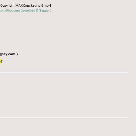
Copyright MAXXmarketing GmbH
oomShopping Download & Support
qpay.com
.)
Я
"