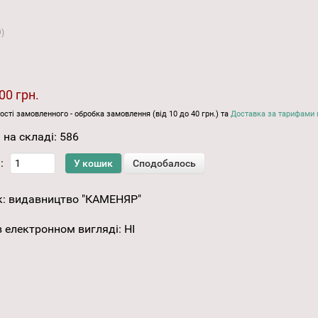
9
)
00 грн.
ості замовленного - обробка замовлення (від 10 до 40 грн.) та
Доставка за тарифами 
 на складі:
586
:
к:
видавництво "КАМЕНЯР"
 електронном вигляді
:
НІ