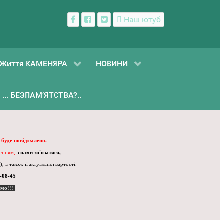
Наш ютуб
Життя КАМЕНЯРА
НОВИНИ
... БЕЗПАМ’ЯТСТВА?..
 буде повідомлено.
ленням,
з нами зв'язатися,
, а також її актуальної вартості.
-08-45
ємо!!!