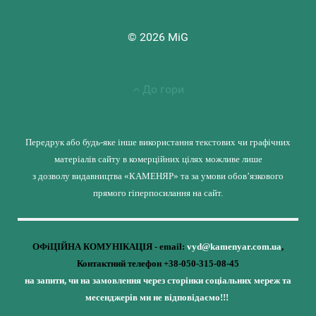
© 2026 MiG
До гори
Передрук або будь-яке інше використання текстових чи графічних
матеріалів сайту в комерційних цілях можливе лише
з дозволу видавництва «КАМЕНЯР» та за умови обов’язкового
прямого гіперпосилання на сайт.
ОФіЦІЙНА КОМУНІКАЦІЯ - email:
vyd@kamenyar.com.ua
,
Контактний телефон +38-050-315-08-45
на запити, чи на замовлення через сторінки соціальних мереж та
месенджерів ми не відповідаємо!!!