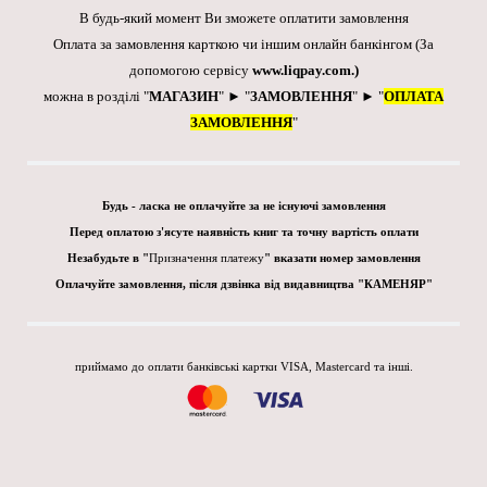
В будь-який момент Ви зможете оплатити замовлення
Оплата за замовлення карткою чи іншим онлайн банкінгом
(За
допомогою сервісу
www.liqpay.com
.)
можна в розділі "
МАГАЗИН
" ► "
ЗАМОВЛЕННЯ
" ► "
ОПЛАТА
ЗАМОВЛЕННЯ
"
Будь - ласка не оплачуйте за не існуючі замовлення
Перед оплатою з'ясуте наявність книг та точну вартість оплати
Незабудьте в "
Призначення платежу
" вказати номер замовлення
Оплачуйте замовлення, після дзвінка від видавництва "КАМЕНЯР"
приймамо до оплати банківські картки VISA, Mastercard та інші.