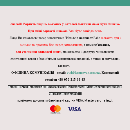
Увага!!! Вартість видань вказаних у каталозі-магазині може бути змінено.
При зміні вартості книжок, Вам буде повідомлено.
Якщо Ви замовляєте товар з позначкою "
Немає в наявності
" або
кількість три і
меньше то просимо Вас, перед замовленням,
з нами зв'язатися,
для уточнення наявності книги
, можливістю її додруку чи наявністю
електронної версії e-book(тільки каменярівські видання), а також її актуальної
вартості.
ОФіЦІЙНА КОМУНІКАЦІЯ - email:
vyd@kamenyar.com.ua
,
Контактний
телефон +38-050-315-08-45
на запити, чи на замовлення через сторінки соціальних мереж та месенджерів
ми не відповідаємо!!!
приймамо до оплати банківські картки VISA, Mastercard та інші.