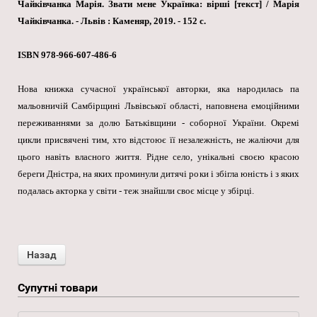
Чайківчанка Марія. Звати мене Українка: вірші [текст] / Марія
Чайківчанка. - Львів : Каменяр, 2019. - 152 с.
ISBN 978-966-607-486-6
Нова книжка сучасної української авторки, яка народилась па
мальовничій Самбірщині Львівської області, наповнена емоційними
переживаннями за долю Батьківщини - соборної України. Окремі
цикли присвячені тим, хто відстоює її незалежність, не жаліючи для
цього навіть власного життя. Рідне село, унікальні своєю красою
береги Дністра, на яких проминули дитячі роки і збігла юність і з яких
подалась акторка у світи - теж знайшли своє місце у збірці.
Супутні товари