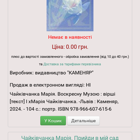
Немає в наявності
Ціна:
0.00 грн.
плюс до вартості замовленного - обробка замовлення (від 10 до 40 грн.)
та
Доставка за тарифами перевізника
Виробник:
видавництво "КАМЕНЯР"
Продаж в електронном вигляді:
НІ
Чайківчанка Марія. Воскресну Музою : вірші
[текст] І хМарія Чайківчанка. -Львів : Каменяр,
2024. - 104 с.: портр. ISBN 978-966-607-615-6
У Кошик
Детальніше
Чайківчанка Марія. Прийди в мій сад