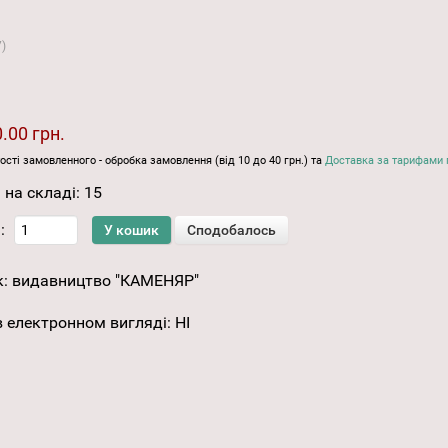
7
)
.00 грн.
ості замовленного - обробка замовлення (від 10 до 40 грн.) та
Доставка за тарифами 
 на складі:
15
:
к:
видавництво "КАМЕНЯР"
 електронном вигляді
:
НІ