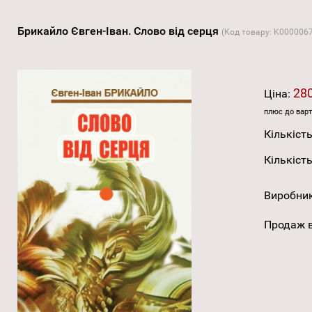
Брикайло Євген-Іван. Слово від серця
(Код товару:
K000006
280
Ціна:
плюс до варт
Кількість
Кількість
Виробни
Продаж в