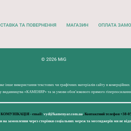
СТАВКА ТА ПОВЕРНЕННЯ
МАГАЗИН
ОПЛАТА ЗАМ
© 2026 MiG
яке інше використання текстових чи графічних матеріалів сайту в комерційних
лу видавництва «КАМЕНЯР» та за умови обов’язкового прямого гіперпосилання 
КОМУНІКАЦІЯ - email:
vyd@kamenyar.com.ua
,
Контактний телефон +38-0
чи на замовлення через сторінки соціальних мереж та месенджерів ми не від