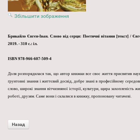
Збільшити зображення
Брикайло Євген-Іван. Слово від серця: Поетичні вітання [текст] / Є
2019. - 310 с.: іл.
ISBN 978-966-607-509-4
Доля розпорядилася так, що автор книжки все своє життя присвятив наук
ґрунтовні знання і життєвий досвід, добре знані в професійному середо
слово, широкі знання вітчизняної історії, культури, щира захопленість ж
роботі, друзям. Саме вони і склалися в книжку, пропоновану читачеві.