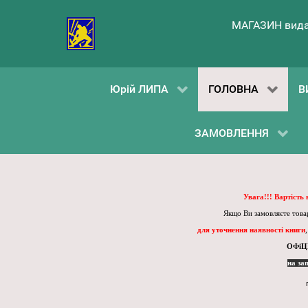
МАГАЗИН вида
Юрій ЛИПА
ГОЛОВНА
В
ЗАМОВЛЕННЯ
Увага!!! Вартість
Якщо Ви замовляєте товар
для уточнення наявності книги
ОФіЦ
на за