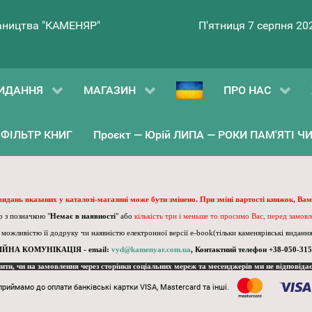
ництва "КАМЕНЯР"
П'ятниця 7 серпня 20
ИДАННЯ
МАГАЗИН
ПРО НАС
ФІЛЬТР КНИГ
Проєкт — Юрій ЛИПА — РОКИ ПАМ'ЯТІ ЧИ 
 видань вказаних у каталозі-магазині може бути змінено. При зміні вартості книжок, Вам
 з позначкою "
Немає в наявності
" або
кількість три і меньше то просимо Вас, перед замов
, можливістю її додруку чи наявністю електронної версії e-book(тільки каменярівські видання)
ІЙНА КОМУНІКАЦІЯ - email:
vyd@kamenyar.com.ua
,
Контактний телефон +38-050-315
пити, чи на замовлення через сторінки соціальних мереж та месенджерів ми не відповіда
приймамо до оплати банківські картки VISA, Mastercard та інші.