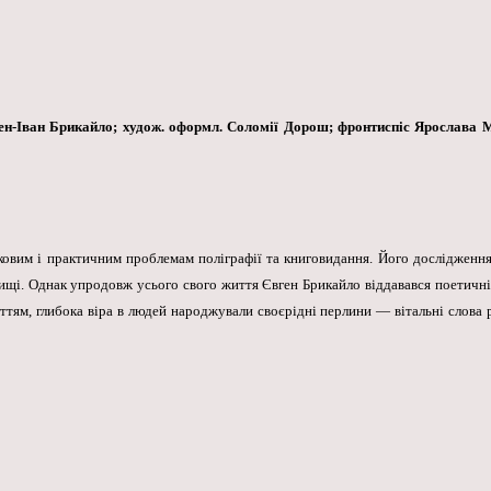
вген-Іван Брикайло; худож. оформл. Соломії Дорош; фронтиспіс Ярослава 
овим і практичним проблемам поліграфії та книговидання. Його дослідження,
вищі. Однак упродовж усього свого життя Євген Брикайло віддавався поетичні
иттям, глибока віра в людей народжували своєрідні перлини — вітальні слова 