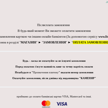
J
Післясплата замовлення
В будь-який момент Ви зможете оплатити замовлення
 замовлення карткою чи іншим онлайн банкінгом
(За допомогою сервісу
www.li
ожна в розділі "
МАГАЗИН
" ► "
ЗАМОВЛЕННЯ
" ► "
ОПЛАТА ЗАМОВЛЕНН
Будь - ласка не оплачуйте за не існуючі замовлення
Перед оплатою з'ясуте наявність книг та точну вартість оплати
Незабудьте в "
Призначення платежу
" вказати номер замовлення
Оплачуйте замовлення, після дзвінка від видавництва "КАМЕНЯР"
приймамо до оплати банківські картки VISA, Mastercard та інші.