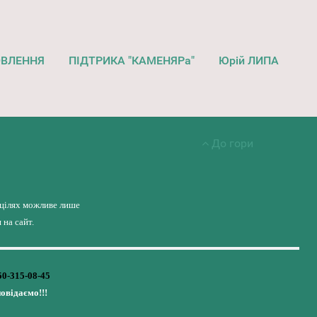
ОВЛЕННЯ
ПІДТРИКА "КАМЕНЯРа"
Юрій ЛИПА
До гори
 цілях можливе лише
на сайт.
50-315-08-45
повідаємо!!!