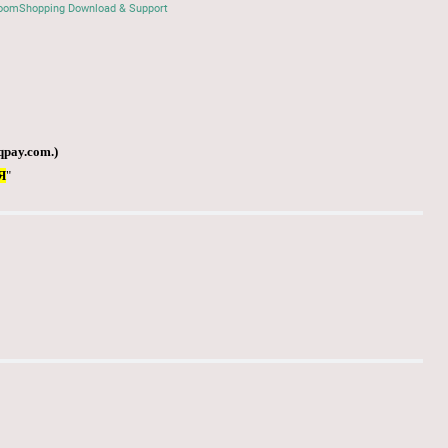
oomShopping Download & Support
qpay.com
.)
Я
"