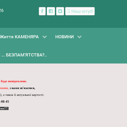
26
Наш ютуб
Життя КАМЕНЯРА
НОВИНИ
... БЕЗПАМ’ЯТСТВА?..
 буде повідомлено.
ленням,
з нами зв'язатися,
, а також її актуальної вартості.
-08-45
ємо!!!