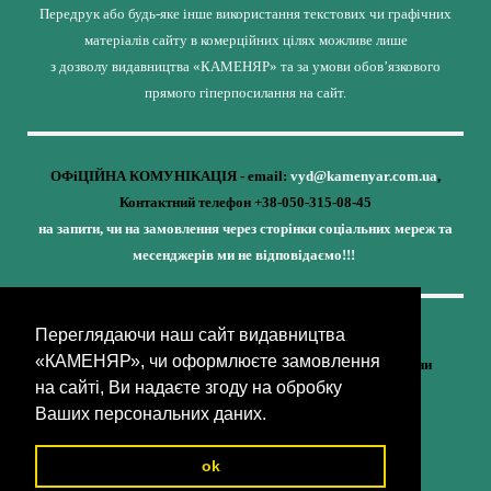
Передрук або будь-яке інше використання текстових чи графічних
матеріалів сайту в комерційних цілях можливе лише
з дозволу видавництва «КАМЕНЯР» та за умови обов’язкового
прямого гіперпосилання на сайт.
ОФіЦІЙНА КОМУНІКАЦІЯ - email:
vyd@kamenyar.com.ua
,
Контактний телефон +38-050-315-08-45
на запити, чи на замовлення через сторінки соціальних мереж та
месенджерів ми не відповідаємо!!!
Переглядаючи наш сайт видавництва
Кожне наше видання - це внесок у спротив,
«КАМЕНЯР», чи оформлюєте замовлення
у збереження ідентичності та неминучу перемогу України
на сайті, Ви надаєте згоду на обробку
(видавництво «КАМЕНЯР»)
Ваших персональних даних.
ok