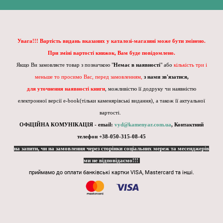
Увага!!! Вартість видань вказаних у каталозі-магазині може бути змінено.
При зміні вартості книжок, Вам буде повідомлено.
Якщо Ви замовляєте товар з позначкою "
Немає в наявності
" або
кількість три і
меньше то просимо Вас, перед замовленням,
з нами зв'язатися,
для уточнення наявності книги
, можливістю її додруку чи наявністю
електронної версії e-book(тільки каменярівські видання), а також її актуальної
вартості.
ОФіЦІЙНА КОМУНІКАЦІЯ - email:
vyd@kamenyar.com.ua
,
Контактний
телефон +38-050-315-08-45
на запити, чи на замовлення через сторінки соціальних мереж та месенджерів
ми не відповідаємо!!!
приймамо до оплати банківські картки VISA, Mastercard та інші.