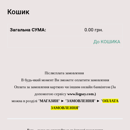
Кошик
Загальна СУМА:
0.00 грн.
До КОШИКА
Післясплата замовлення
В будь-який момент Ви зможете оплатити замовлення
Оплата за замовлення карткою чи іншим онлайн банкінгом
(За
допомогою сервісу
www.liqpay.com
.)
можна в розділі "
МАГАЗИН
" ► "
ЗАМОВЛЕННЯ
" ► "
ОПЛАТА
ЗАМОВЛЕННЯ
"