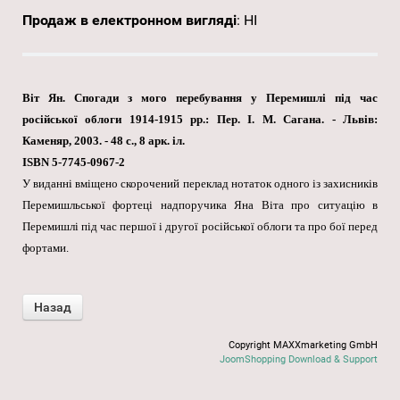
Продаж в електронном вигляді
:
НІ
Віт Ян. Спогади з мого перебування у Перемишлі під час
російської облоги 1914-1915 рр.: Пер. І. М. Сагана. - Львів:
Каменяр, 2003. - 48 с., 8 арк. іл.
ISBN 5-7745-0967-2
У виданні вміщено скорочений переклад нотаток одного із захисників
Перемишльської фортеці надпоручика Яна Віта про ситуацію в
Перемишлі під час першої і другої російської облоги та про бої перед
фортами.
Copyright MAXXmarketing GmbH
JoomShopping Download & Support