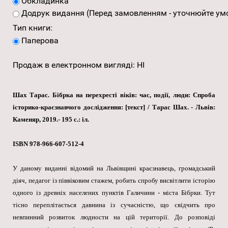
Обкладинка
Додрук видання (Перед замовленням - уточнюйте умо
Тип книги:
Паперова
Продаж в електронном вигляді
:
НІ
Шах Тарас. Бібрка на перехресті віків: час, події, люди: Спроба
історико-краєзнавчого дослідження: [текст] / Тарас Шах. - Львів:
Каменяр, 2019.- 195 с.: іл.
ISBN 978-966-607-512-4
У даному виданні відомий на Львівщині краєзнавець, громадський
діяч, педагог із піввіковим стажем, робить спробу висвітлити історію
одного із древніх населених пунктів Галичини - міста Бібрки. Тут
тісно переплітається давнина із сучасністю, що свідчить про
невпинний розвиток людности на цій території. До розповіді