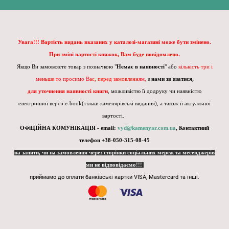
Увага!!! Вартість видань вказаних у каталозі-магазині може бути змінено.
При зміні вартості книжок, Вам буде повідомлено.
Якщо Ви замовляєте товар з позначкою "
Немає в наявності
" або
кількість три і
меньше то просимо Вас, перед замовленням,
з нами зв'язатися,
для уточнення наявності книги
, можливістю її додруку чи наявністю
електронної версії e-book(тільки каменярівські видання), а також її актуальної
вартості.
ОФіЦІЙНА КОМУНІКАЦІЯ - email:
vyd@kamenyar.com.ua
,
Контактний
телефон +38-050-315-08-45
на запити, чи на замовлення через сторінки соціальних мереж та месенджерів
ми не відповідаємо!!!
приймамо до оплати банківські картки VISA, Mastercard та інші.