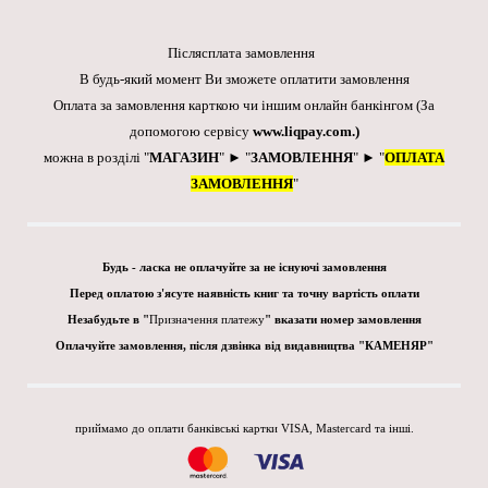
Післясплата замовлення
В будь-який момент Ви зможете оплатити замовлення
Оплата за замовлення карткою чи іншим онлайн банкінгом
(За
допомогою сервісу
www.liqpay.com
.)
можна в розділі "
МАГАЗИН
" ► "
ЗАМОВЛЕННЯ
" ► "
ОПЛАТА
ЗАМОВЛЕННЯ
"
Будь - ласка не оплачуйте за не існуючі замовлення
Перед оплатою з'ясуте наявність книг та точну вартість оплати
Незабудьте в "
Призначення платежу
" вказати номер замовлення
Оплачуйте замовлення, після дзвінка від видавництва "КАМЕНЯР"
приймамо до оплати банківські картки VISA, Mastercard та інші.