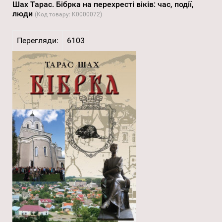
Шах Тарас. Бібрка на перехресті віків: час, події,
люди
(Код товару:
K0000072
)
Перегляди:
6103