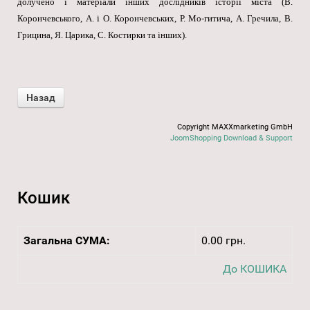
долучено і матеріали інших дослідників історії міста (В.
Корончевського, А. і О. Корончевських, Р. Мо-гитича, А. Гречила, В.
Грицина, Я. Царика, С. Костирки та інших).
Copyright MAXXmarketing GmbH
JoomShopping Download & Support
Кошик
Загальна СУМА:
0.00 грн.
До КОШИКА