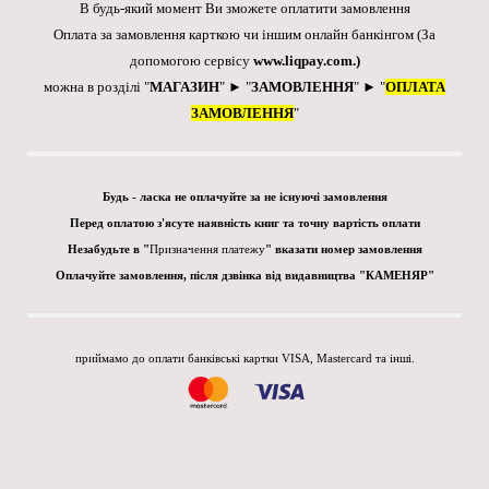
В будь-який момент Ви зможете оплатити замовлення
Оплата за замовлення карткою чи іншим онлайн банкінгом
(За
допомогою сервісу
www.liqpay.com
.)
можна в розділі "
МАГАЗИН
" ► "
ЗАМОВЛЕННЯ
" ► "
ОПЛАТА
ЗАМОВЛЕННЯ
"
Будь - ласка не оплачуйте за не існуючі замовлення
Перед оплатою з'ясуте наявність книг та точну вартість оплати
Незабудьте в "
Призначення платежу
" вказати номер замовлення
Оплачуйте замовлення, після дзвінка від видавництва "КАМЕНЯР"
приймамо до оплати банківські картки VISA, Mastercard та інші.