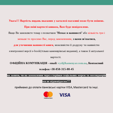
Увага!!! Вартість видань вказаних у каталозі-магазині може бути змінено.
При зміні вартості книжок, Вам буде повідомлено.
Якщо Ви замовляєте товар з позначкою "
Немає в наявності
" або
кількість три і
меньше то просимо Вас, перед замовленням,
з нами зв'язатися,
для уточнення наявності книги
, можливістю її додруку чи наявністю
електронної версії e-book(тільки каменярівські видання), а також її актуальної
вартості.
ОФіЦІЙНА КОМУНІКАЦІЯ - email:
vyd@kamenyar.com.ua
,
Контактний
телефон +38-050-315-08-45
на запити, чи на замовлення через сторінки соціальних мереж та месенджерів
ми не відповідаємо!!!
приймамо до оплати банківські картки VISA, Mastercard та інші.