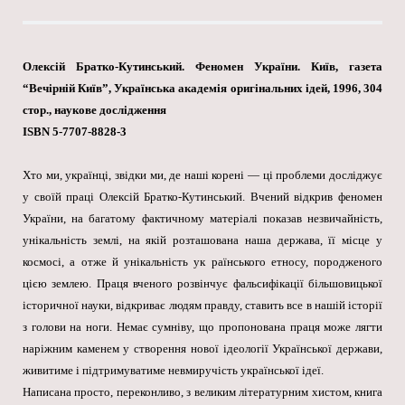
Олексій Братко-Кутинський. Феномен України. Київ, газета
“Вечірній Київ”, Українська академія оригінальних ідей, 1996, 304
стор., наукове дослідження
ISBN 5-7707-8828-3
Хто ми, українці, звідки ми, де наші корені — ці проблеми досліджує
у своїй праці Олексій Братко-Кутинський. Вчений відкрив феномен
України, на багатому фактичному матеріалі показав незвичайність,
унікальність землі, на якій розташована наша держава, її місце у
космосі, а отже й унікальність ук раїнського етносу, породженого
цією землею. Праця вченого розвінчує фальсифікації більшовицької
історичної науки, відкриває людям правду, ставить все в нашій історії
з голови на ноги. Немає сумніву, що пропонована праця може лягти
наріжним каменем у створення нової ідеології Української держави,
живитиме і підтримуватиме невмиручість української ідеї.
Написана просто, переконливо, з великим літературним хистом, книга