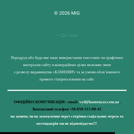
© 2026 MiG
До гори
Передрук або будь-яке інше використання текстових чи графічних
матеріалів сайту в комерційних цілях можливе лише
з дозволу видавництва «КАМЕНЯР» та за умови обов’язкового
прямого гіперпосилання на сайт.
ОФіЦІЙНА КОМУНІКАЦІЯ - email:
vyd@kamenyar.com.ua
,
Контактний телефон +38-050-315-08-45
на запити, чи на замовлення через сторінки соціальних мереж та
месенджерів ми не відповідаємо!!!