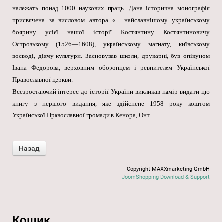
належать понад 1000 наукових праць. Дана історична монографія
присвячена за висловом автора «... найславнішому українському
боярину усієї нашої історії Костянтину Костянтиновичу
Острозькому (1526—1608), українському магнату, київському
воєводі, діячу культури. Засновував школи, друкарні, був опікуном
Івана Федорова, верховним оборонцем і ревнителем Української
Православної церкви.
Всезростаючий інтерес до історії України викликав намір видати цю
книгу з першого видання, яке здійснене 1958 року коштом
Української Православної громади в Кенора, Онт.
Copyright MAXXmarketing GmbH
JoomShopping Download & Support
Кошик