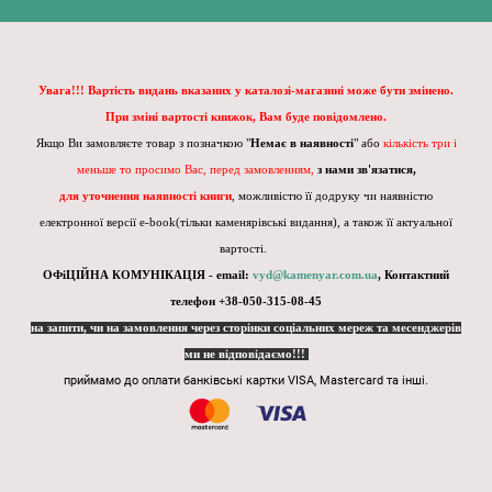
Увага!!! Вартість видань вказаних у каталозі-магазині може бути змінено.
При зміні вартості книжок, Вам буде повідомлено.
Якщо Ви замовляєте товар з позначкою "
Немає в наявності
" або
кількість три і
меньше то просимо Вас, перед замовленням,
з нами зв'язатися,
для уточнення наявності книги
, можливістю її додруку чи наявністю
електронної версії e-book(тільки каменярівські видання), а також її актуальної
вартості.
ОФіЦІЙНА КОМУНІКАЦІЯ - email:
vyd@kamenyar.com.ua
,
Контактний
телефон +38-050-315-08-45
на запити, чи на замовлення через сторінки соціальних мереж та месенджерів
ми не відповідаємо!!!
приймамо до оплати банківські картки VISA, Mastercard та інші.