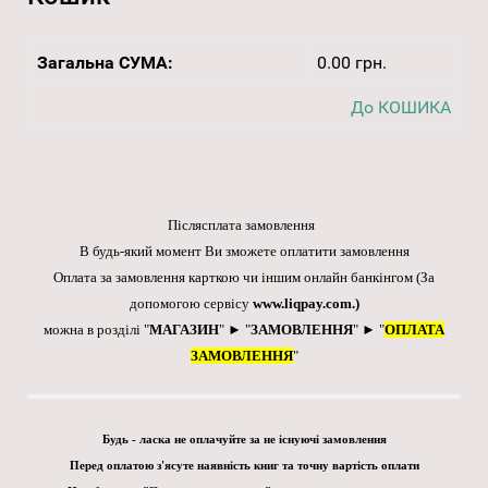
Загальна СУМА:
0.00 грн.
До КОШИКА
Післясплата замовлення
В будь-який момент Ви зможете оплатити замовлення
Оплата за замовлення карткою чи іншим онлайн банкінгом
(За
допомогою сервісу
www.liqpay.com
.)
можна в розділі "
МАГАЗИН
" ► "
ЗАМОВЛЕННЯ
" ► "
ОПЛАТА
ЗАМОВЛЕННЯ
"
Будь - ласка не оплачуйте за не існуючі замовлення
Перед оплатою з'ясуте наявність книг та точну вартість оплати