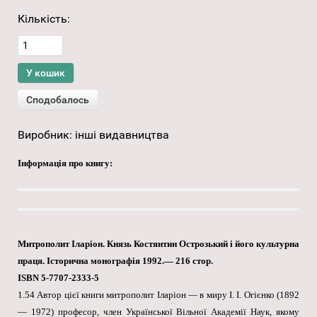
Кількість:
Виробник:
інші видавництва
Інформація про книгу:
Митрополит Іларіон. Князь Костянтин Острозький і його культурна
праця. Історична монографія 1992.— 216 стор.
ISBN 5-7707-2333-5
1.54 Автор цієї книги митрополит Іларіон — в миру І. І. Огієнко (1892
— 1972) професор, член Української Вільної Академії Наук, якому