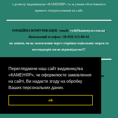
з дозволу видавництва «КАМЕНЯР» та за умови обов’язкового
прямого гіперпосилання на сайт.
ОФіЦІЙНА КОМУНІКАЦІЯ - email:
vyd@kamenyar.com.ua
,
Контактний телефон +38-050-315-08-45
на запити, чи на замовлення через сторінки соціальних мереж та
месенджерів ми не відповідаємо!!!
Переглядаючи наш сайт видавництва
Кожне наше видання - це внесок у спротив,
«КАМЕНЯР», чи оформлюєте замовлення
у збереження ідентичності та неминучу перемогу України
на сайті, Ви надаєте згоду на обробку
(видавництво «КАМЕНЯР»)
Ваших персональних даних.
ok