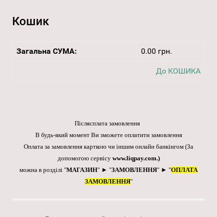
Кошик
Загальна СУМА:
0.00 грн.
До КОШИКА
Післясплата замовлення
В будь-який момент Ви зможете оплатити замовлення
Оплата за замовлення карткою чи іншим онлайн банкінгом
(За
допомогою сервісу
www.liqpay.com
.)
можна в розділі "
МАГАЗИН
" ► "
ЗАМОВЛЕННЯ
" ► "
ОПЛАТА
ЗАМОВЛЕННЯ
"