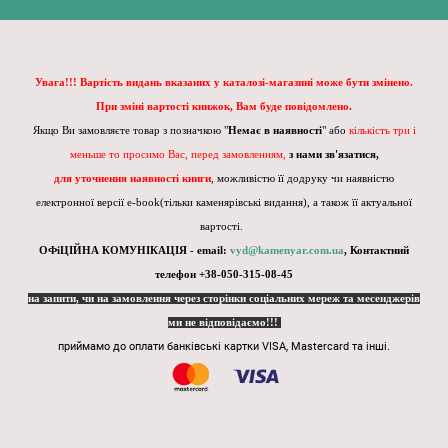
Увага!!! Вартість видань вказаних у каталозі-магазині може бути змінено.
При зміні вартості книжок, Вам буде повідомлено.
Якщо Ви замовляєте товар з позначкою "
Немає в наявності
" або
кількість три і
меньше то просимо Вас, перед замовленням,
з нами зв'язатися,
для уточнення наявності книги
, можливістю її додруку чи наявністю
електронної версії e-book(тільки каменярівські видання), а також її актуальної
вартості.
ОФіЦІЙНА КОМУНІКАЦІЯ - email:
vyd@kamenyar.com.ua
,
Контактний
телефон +38-050-315-08-45
на запити, чи на замовлення через сторінки соціальних мереж та месенджерів
ми не відповідаємо!!!
приймамо до оплати банківські картки VISA, Mastercard та інші.