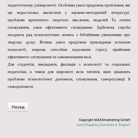
педагогічному університеті. Особлива увага приділена проблемам, які
ще недостатньо висвітлені у науково-методичній літературі:
проблеми критичного творчого мислення, моделей Та етапів
спілкування, умов ефективного спілкування. Здійснена спроба
поєднати ряд психологічних понять з біблійними уявленнями про
людську душу. Велика увага приділена прикладним аспектам
психології, зокрема способам подолання стресу, прийомам
ефективного спілкування та самовиховання волі.
Для студентів, викладачів, фахівців з психології та соціальної
педагогіки, а також для широкого кола читачів, яких цікавлять
проблеми психологічної допомоги, спілкування, саморегуляції й
самодопомоги.
Copyright MAXXmarketing GmbH
JoomShopping Download & Support