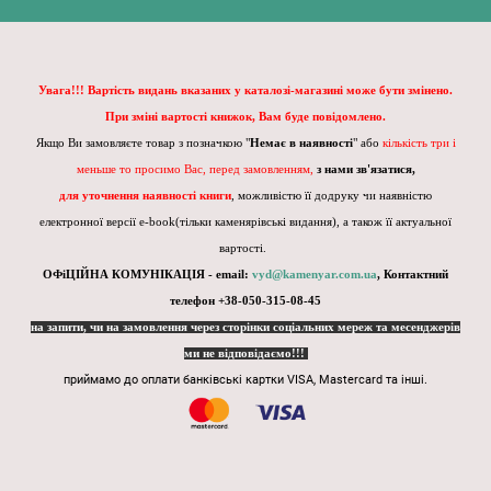
Увага!!! Вартість видань вказаних у каталозі-магазині може бути змінено.
При зміні вартості книжок, Вам буде повідомлено.
Якщо Ви замовляєте товар з позначкою "
Немає в наявності
" або
кількість три і
меньше то просимо Вас, перед замовленням,
з нами зв'язатися,
для уточнення наявності книги
, можливістю її додруку чи наявністю
електронної версії e-book(тільки каменярівські видання), а також її актуальної
вартості.
ОФіЦІЙНА КОМУНІКАЦІЯ - email:
vyd@kamenyar.com.ua
,
Контактний
телефон +38-050-315-08-45
на запити, чи на замовлення через сторінки соціальних мереж та месенджерів
ми не відповідаємо!!!
приймамо до оплати банківські картки VISA, Mastercard та інші.