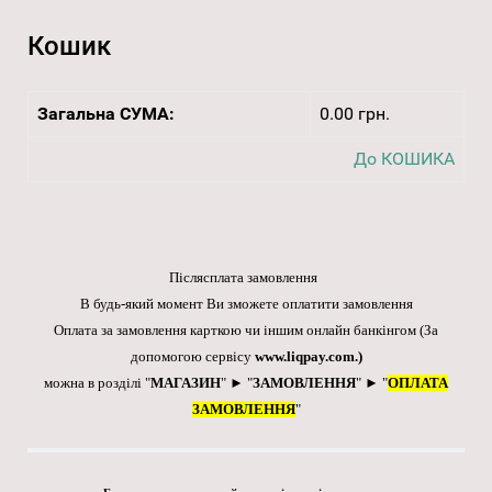
Кошик
Загальна СУМА:
0.00 грн.
До КОШИКА
Післясплата замовлення
В будь-який момент Ви зможете оплатити замовлення
Оплата за замовлення карткою чи іншим онлайн банкінгом
(За
допомогою сервісу
www.liqpay.com
.)
можна в розділі "
МАГАЗИН
" ► "
ЗАМОВЛЕННЯ
" ► "
ОПЛАТА
ЗАМОВЛЕННЯ
"