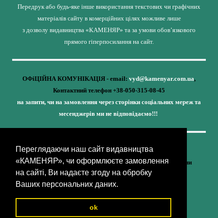
Передрук або будь-яке інше використання текстових чи графічних
матеріалів сайту в комерційних цілях можливе лише
з дозволу видавництва «КАМЕНЯР» та за умови обов’язкового
прямого гіперпосилання на сайт.
ОФіЦІЙНА КОМУНІКАЦІЯ - email:
vyd@kamenyar.com.ua
,
Контактний телефон +38-050-315-08-45
на запити, чи на замовлення через сторінки соціальних мереж та
месенджерів ми не відповідаємо!!!
Переглядаючи наш сайт видавництва
Кожне наше видання - це внесок у спротив,
«КАМЕНЯР», чи оформлюєте замовлення
у збереження ідентичності та неминучу перемогу України
на сайті, Ви надаєте згоду на обробку
(видавництво «КАМЕНЯР»)
Ваших персональних даних.
ok