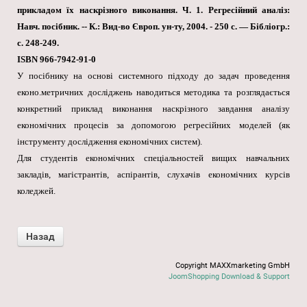
прикладом їх наскрізного виконання. Ч. 1. Регресійний аналіз:
Навч. посібник. -- К.: Вид-во Європ. ун-ту, 2004. - 250 с. — Бібліогр.:
с. 248-249.
ISBN 966-7942-91-0
У посібнику на основі системного підходу до задач проведення
еконо.метричних досліджень наводиться методика та розглядається
конкретний приклад виконання наскрізного завдання аналізу
економічних процесів за допомогою регресійних моделей (як
інструменту дослідження економічних систем).
Для студентів економічних спеціальностей вищих навчальних
закладів, магістрантів, аспірантів, слухачів економічних курсів
коледжей.
Copyright MAXXmarketing GmbH
JoomShopping Download & Support