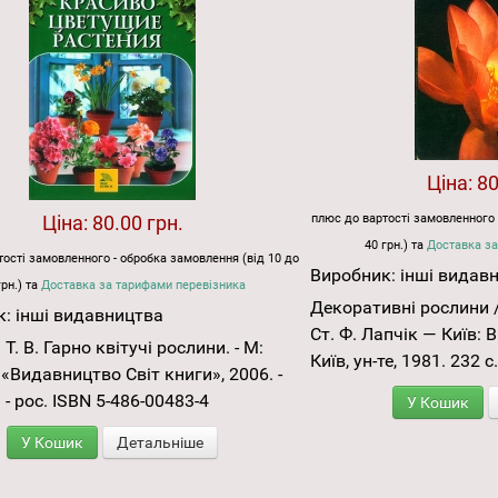
Ціна:
80
Ціна:
80.00 грн.
плюс до вартості замовленного 
40 грн.) та
Доставка за
ості замовленного - обробка замовлення (від 10 до
Виробник:
інші видав
грн.) та
Доставка за тарифами перевізника
Декоративні рослини /
к:
інші видавництва
Ст. Ф. Лапчік — Київ:
Т. В. Гарно квітучі рослини. - М:
Київ, ун-те, 1981. 232 с.
«Видавництво Світ книги», 2006. -
л. - рос. ISBN 5-486-00483-4
У Кошик
У Кошик
Детальніше