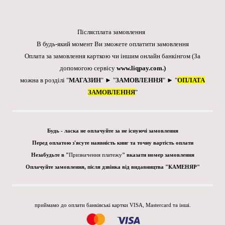
Післясплата замовлення
В будь-який момент Ви зможете оплатити замовлення
Оплата за замовлення карткою чи іншим онлайн банкінгом
(За
допомогою сервісу
www.liqpay.com
.)
можна в розділі "
МАГАЗИН
" ► "
ЗАМОВЛЕННЯ
" ► "
ОПЛАТА
ЗАМОВЛЕННЯ
"
Будь - ласка не оплачуйте за не існуючі замовлення
Перед оплатою з'ясуте наявність книг та точну вартість оплати
Незабудьте в "
Призначення платежу
" вказати номер замовлення
Оплачуйте замовлення, після дзвінка від видавництва "КАМЕНЯР"
приймамо до оплати банківські картки VISA, Mastercard та інші.