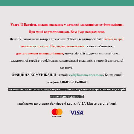
Увага!!! Вартість видань вказаних у каталозі-магазині може бути змінено.
При зміні вартості книжок, Вам буде повідомлено.
Якщо Ви замовляєте товар з позначкою "
Немає в наявності
" або
кількість три і
меньше то просимо Вас, перед замовленням,
з нами зв'язатися,
для уточнення наявності книги
, можливістю її додруку чи наявністю
електронної версії e-book(тільки каменярівські видання), а також її актуальної
вартості.
ОФіЦІЙНА КОМУНІКАЦІЯ - email:
vyd@kamenyar.com.ua
,
Контактний
телефон +38-050-315-08-45
на запити, чи на замовлення через сторінки соціальних мереж та месенджерів
ми не відповідаємо!!!
приймамо до оплати банківські картки VISA, Mastercard та інші.