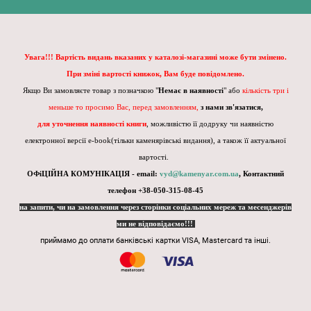
Увага!!! Вартість видань вказаних у каталозі-магазині може бути змінено.
При зміні вартості книжок, Вам буде повідомлено.
Якщо Ви замовляєте товар з позначкою "
Немає в наявності
" або
кількість три і
меньше то просимо Вас, перед замовленням,
з нами зв'язатися,
для уточнення наявності книги
, можливістю її додруку чи наявністю
електронної версії e-book(тільки каменярівські видання), а також її актуальної
вартості.
ОФіЦІЙНА КОМУНІКАЦІЯ - email:
vyd@kamenyar.com.ua
,
Контактний
телефон +38-050-315-08-45
на запити, чи на замовлення через сторінки соціальних мереж та месенджерів
ми не відповідаємо!!!
приймамо до оплати банківські картки VISA, Mastercard та інші.