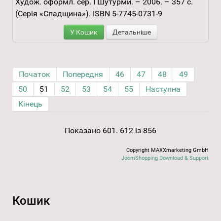
Худож. оформл. сер. І Шутурми. – 2006. – 357 с.
(Серія «Спадщина»). ISBN 5-7745-0731-9
У Кошик
Детальніше
Початок
Попередня
46
47
48
49
50
51
52
53
54
55
Наступна
Кінець
Показано 601. 612 із 856
Copyright MAXXmarketing GmbH
JoomShopping Download & Support
Кошик