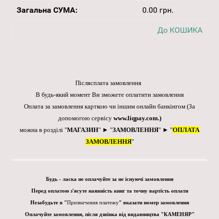
Загальна СУМА:
0.00 грн.
До КОШИКА
Післясплата замовлення
В будь-який момент Ви зможете оплатити замовлення
Оплата за замовлення карткою чи іншим онлайн банкінгом
(За
допомогою сервісу
www.liqpay.com
.)
можна в розділі "
МАГАЗИН
" ► "
ЗАМОВЛЕННЯ
" ► "
ОПЛАТА
ЗАМОВЛЕННЯ
"
Будь - ласка не оплачуйте за не існуючі замовлення
Перед оплатою з'ясуте наявність книг та точну вартість оплати
Незабудьте в "
Призначення платежу
" вказати номер замовлення
Оплачуйте замовлення, після дзвінка від видавництва "КАМЕНЯР"