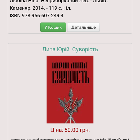
Любіна Ніна. Неприборканий Лев. - Львів :
Каменяр, 2014. - 119 с. : іл.
ISBN 978-966-607-249-4
У Кошик
Детальніше
Липа Юрій. Суворість
Ціна:
50.00 грн.
плюс до вартості замовленного - обробка замовлення (від 10 до 40 грн.)