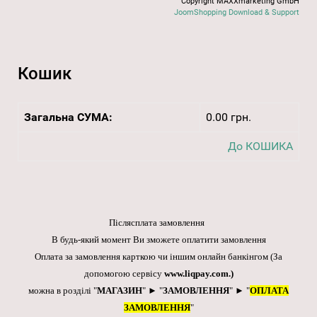
Copyright MAXXmarketing GmbH
JoomShopping Download & Support
Кошик
Загальна СУМА:
0.00 грн.
До КОШИКА
Післясплата замовлення
В будь-який момент Ви зможете оплатити замовлення
Оплата за замовлення карткою чи іншим онлайн банкінгом
(За
допомогою сервісу
www.liqpay.com
.)
можна в розділі "
МАГАЗИН
" ► "
ЗАМОВЛЕННЯ
" ► "
ОПЛАТА
ЗАМОВЛЕННЯ
"