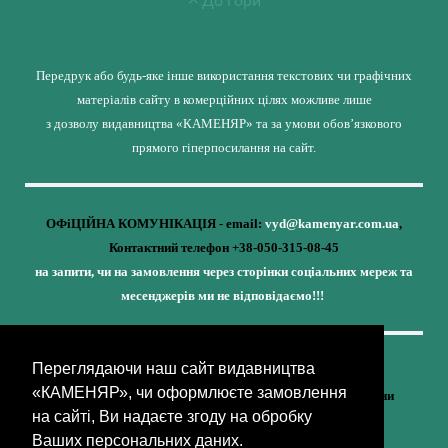
До гори
Передрук або будь-яке інше використання текстових чи графічних
матеріалів сайту в комерційних цілях можливе лише
з дозволу видавництва «КАМЕНЯР» та за умови обов’язкового
прямого гіперпосилання на сайт.
ОФіЦІЙНА КОМУНІКАЦІЯ - email:
vyd@kamenyar.com.ua
,
Контактний телефон +38-050-315-08-45
на запити, чи на замовлення через сторінки соціальних мереж та
месенджерів ми не відповідаємо!!!
Переглядаючи наш сайт видавництва
Кожне наше видання - це внесок у спротив,
«КАМЕНЯР», чи оформлюєте замовлення
у збереження ідентичності та неминучу перемогу України
на сайті, Ви надаєте згоду на обробку
(видавництво «КАМЕНЯР»)
Ваших персональних даних.