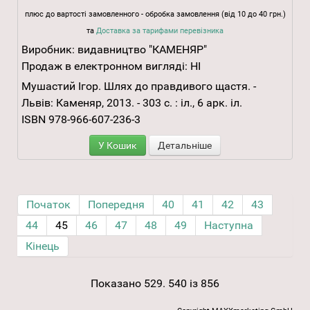
плюс до вартості замовленного - обробка замовлення (від 10 до 40 грн.)
та
Доставка за тарифами перевізника
Виробник:
видавництво "КАМЕНЯР"
Продаж в електронном вигляді:
НІ
Мушастий Ігор. Шлях до правдивого щастя. -
Львів: Каменяр, 2013. - 303 с. : іл., 6 арк. іл.
ISBN 978-966-607-236-3
У Кошик
Детальніше
Початок
Попередня
40
41
42
43
44
45
46
47
48
49
Наступна
Кінець
Показано 529. 540 із 856