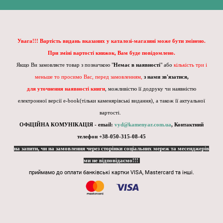
Увага!!! Вартість видань вказаних у каталозі-магазині може бути змінено.
При зміні вартості книжок, Вам буде повідомлено.
Якщо Ви замовляєте товар з позначкою "
Немає в наявності
" або
кількість три і
меньше то просимо Вас, перед замовленням,
з нами зв'язатися,
для уточнення наявності книги
, можливістю її додруку чи наявністю
електронної версії e-book(тільки каменярівські видання), а також її актуальної
вартості.
ОФіЦІЙНА КОМУНІКАЦІЯ - email:
vyd@kamenyar.com.ua
,
Контактний
телефон +38-050-315-08-45
на запити, чи на замовлення через сторінки соціальних мереж та месенджерів
ми не відповідаємо!!!
приймамо до оплати банківські картки VISA, Mastercard та інші.