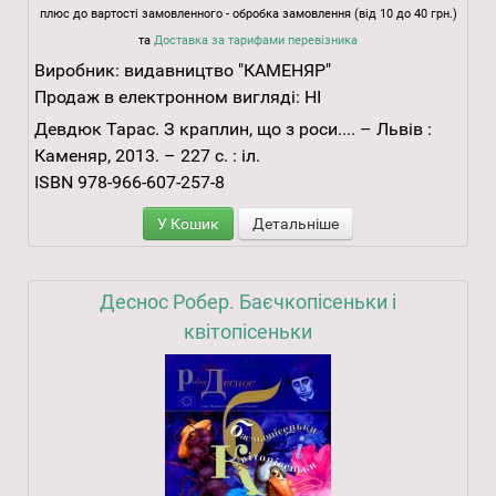
плюс до вартості замовленного - обробка замовлення (від 10 до 40 грн.)
та
Доставка за тарифами перевізника
Виробник:
видавництво "КАМЕНЯР"
Продаж в електронном вигляді:
НІ
Девдюк Тарас. З краплин, що з роси.... – Львів :
Каменяр, 2013. – 227 с. : іл.
ISBN 978-966-607-257-8
У Кошик
Детальніше
Деснос Робер. Баєчкопісеньки і
квітопісеньки