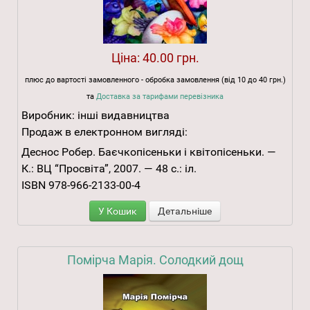
Ціна:
40.00 грн.
плюс до вартості замовленного - обробка замовлення (від 10 до 40 грн.)
та
Доставка за тарифами перевізника
Виробник:
інші видавництва
Продаж в електронном вигляді:
Деснос Робер. Баєчкопісеньки і квітопісеньки. —
К.: ВЦ “Просвіта”, 2007. — 48 с.: іл.
ISBN 978-966-2133-00-4
У Кошик
Детальніше
Помірча Марія. Солодкий дощ