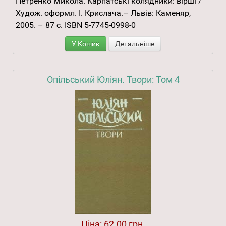
Петренко Микола. Карпатські колядники: вірші /
Худож. оформл. І. Крислача.– Львів: Каменяр,
2005. – 87 с. ISBN 5-7745-0998-0
У Кошик
Детальніше
Опільський Юліян. Твори: Том 4
Ціна:
62.00 грн.