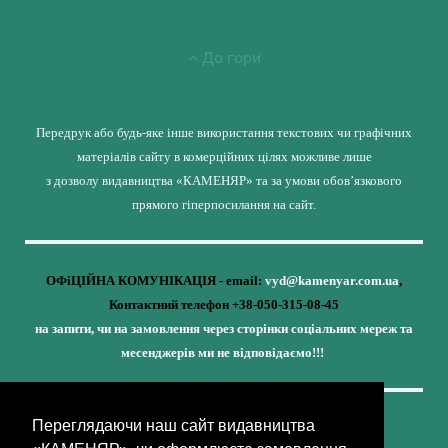
До гори
Передрук або будь-яке інше використання текстових чи графічних
матеріалів сайту в комерційних цілях можливе лише
з дозволу видавництва «КАМЕНЯР» та за умови обов’язкового
прямого гіперпосилання на сайт.
ОФіЦІЙНА КОМУНІКАЦІЯ - email:
vyd@kamenyar.com.ua
,
Контактний телефон +38-050-315-08-45
на запити, чи на замовлення через сторінки соціальних мереж та
месенджерів ми не відповідаємо!!!
Переглядаючи наш сайт видавництва
Кожне наше видання - це внесок у спротив,