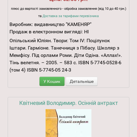
плюс до вартості замовленного - обробка замовлення (від 10 до 40 грн.)
та
Доставка за тарифами перевізника
Виробник:
видавництво "КАМЕНЯР"
Продаж в електронном вигляді:
НІ
Опільський Юліян. Твори: Том ІV: Поцілунок
Іштари. Гарміоне. Танечниця з Пібасу. Школяр з
Мемфісу. Під орлами Роми. Діти Одіна. «Аллах!».
Тінь велетня. – 2005. – 583 с. ISBN 5-7745-0528-6
(том 4) ISBN 5-7745-05 24-3
У Кошик
Детальніше
Квітневий Володимир. Осінній антракт