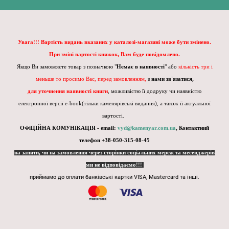
Увага!!! Вартість видань вказаних у каталозі-магазині може бути змінено.
При зміні вартості книжок, Вам буде повідомлено.
Якщо Ви замовляєте товар з позначкою "
Немає в наявності
" або
кількість три і
меньше то просимо Вас, перед замовленням,
з нами зв'язатися,
для уточнення наявності книги
, можливістю її додруку чи наявністю
електронної версії e-book(тільки каменярівські видання), а також її актуальної
вартості.
ОФіЦІЙНА КОМУНІКАЦІЯ - email:
vyd@kamenyar.com.ua
,
Контактний
телефон +38-050-315-08-45
на запити, чи на замовлення через сторінки соціальних мереж та месенджерів
ми не відповідаємо!!!
приймамо до оплати банківські картки VISA, Mastercard та інші.