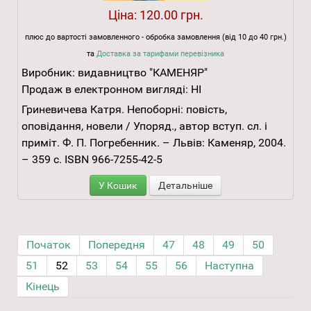
Ціна:
120.00 грн.
плюс до вартості замовленного - обробка замовлення (від 10 до 40 грн.)
та
Доставка за тарифами перевізника
Виробник:
видавництво "КАМЕНЯР"
Продаж в електронном вигляді:
НІ
Гриневичева Катря. Непоборні: повість,
оповідання, новели / Упоряд., автор вступ. сл. і
приміт. Ф. П. Погребенник. – Львів: Каменяр, 2004.
– 359 с. ISBN 966-7255-42-5
У Кошик
Детальніше
Початок
Попередня
47
48
49
50
51
52
53
54
55
56
Наступна
Кінець