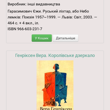
Виробник:
інші видавництва
Гарасимович Єжи. Руський ліхтар, або Небо
лемків: Поезія 1957~1999. — Львів: Світ, 2003. —
464 с. + 4 вкл., іл.
ISBN 966-603-231-7
У Кошик
Детальніше
Генріксен Вера. Королівське дзеркало