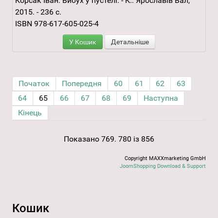
Корсак Іван. Вибух у пустелі. - К.: Ярославів Вал,
2015. - 236 с.
ISBN 978-617-605-025-4
У Кошик
Детальніше
Початок
Попередня
60
61
62
63
64
65
66
67
68
69
Наступна
Кінець
Показано 769. 780 із 856
Copyright MAXXmarketing GmbH
JoomShopping Download & Support
Кошик