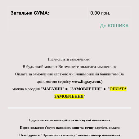
Загальна СУМА:
0.00 грн.
До КОШИКА
Післясплата замовлення
В будь-який момент Ви зможете оплатити замовлення
Оплата за замовлення карткою чи іншим онлайн банкінгом
(За
допомогою сервісу
www.liqpay.com
.)
можна в розділі "
МАГАЗИН
" ► "
ЗАМОВЛЕННЯ
" ► "
ОПЛАТА
ЗАМОВЛЕННЯ
"
Будь - ласка не оплачуйте за не існуючі замовлення
Перед оплатою з'ясуте наявність книг та точну вартість оплати
Незабудьте в "
Призначення платежу
" вказати номер замовлення