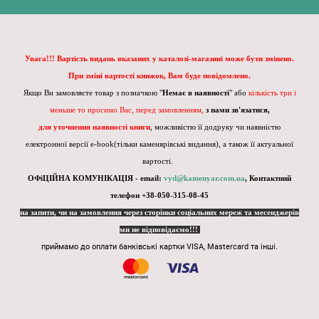
Увага!!! Вартість видань вказаних у каталозі-магазині може бути змінено.
При зміні вартості книжок, Вам буде повідомлено.
Якщо Ви замовляєте товар з позначкою "
Немає в наявності
" або
кількість три і
меньше то просимо Вас, перед замовленням,
з нами зв'язатися,
для уточнення наявності книги
, можливістю її додруку чи наявністю
електронної версії e-book(тільки каменярівські видання), а також її актуальної
вартості.
ОФіЦІЙНА КОМУНІКАЦІЯ - email:
vyd@kamenyar.com.ua
,
Контактний
телефон +38-050-315-08-45
на запити, чи на замовлення через сторінки соціальних мереж та месенджерів
ми не відповідаємо!!!
приймамо до оплати банківські картки VISA, Mastercard та інші.