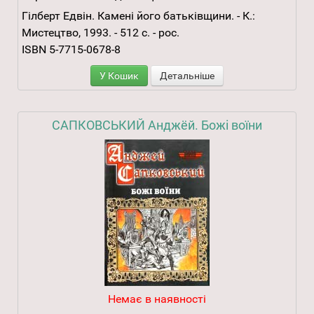
Гілберт Едвін. Камені його батьківщини. - К.:
Мистецтво, 1993. - 512 с. - рос.
ISBN 5-7715-0678-8
У Кошик
Детальніше
САПКОВСЬКИЙ Анджёй. Божі воїни
Немає в наявності