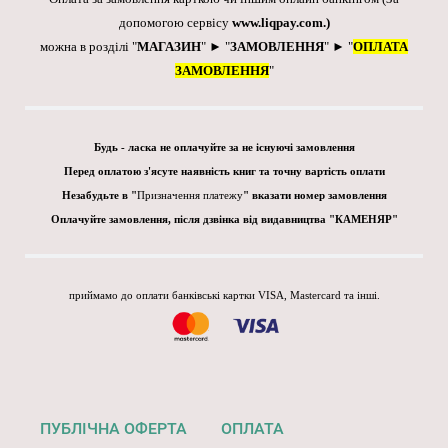
допомогою сервісу
www.liqpay.com
.)
можна в розділі "
МАГАЗИН
" ► "
ЗАМОВЛЕННЯ
" ► "
ОПЛАТА
ЗАМОВЛЕННЯ
"
Будь - ласка не оплачуйте за не існуючі замовлення
Перед оплатою з'ясуте наявність книг та точну вартість оплати
Незабудьте в "
Призначення платежу
" вказати номер замовлення
Оплачуйте замовлення, після дзвінка від видавництва "КАМЕНЯР"
приймамо до оплати банківські картки VISA, Mastercard та інші.
ПУБЛІЧНА ОФЕРТА
ОПЛАТА