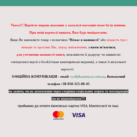
Увага!!! Вартість видань вказаних у каталозі-магазині може бути змінено.
При зміні вартості книжок, Вам буде повідомлено.
Якщо Ви замовляєте товар з позначкою "
Немає в наявності
" або
кількість три і
меньше то просимо Вас, перед замовленням,
з нами зв'язатися,
для уточнення наявності книги
, можливістю її додруку чи наявністю
електронної версії e-book(тільки каменярівські видання), а також її актуальної
вартості.
ОФіЦІЙНА КОМУНІКАЦІЯ - email:
vyd@kamenyar.com.ua
,
Контактний
телефон +38-050-315-08-45
на запити, чи на замовлення через сторінки соціальних мереж та месенджерів
ми не відповідаємо!!!
приймамо до оплати банківські картки VISA, Mastercard та інші.